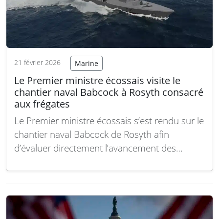
21 février 2026
Marine
Le Premier ministre écossais visite le
chantier naval Babcock à Rosyth consacré
aux frégates
Le Premier ministre écossais s’est rendu sur le
chantier naval Babcock de Rosyth afin
d’évaluer directement l’avancement des
travaux sur les frégates de type 31 de la Royal
Navy et de souligner l’importance de la
construction navale pour l’économie
écossaise. Au cours de sa visite, le chef du
gouvernement a…
Lire la suite