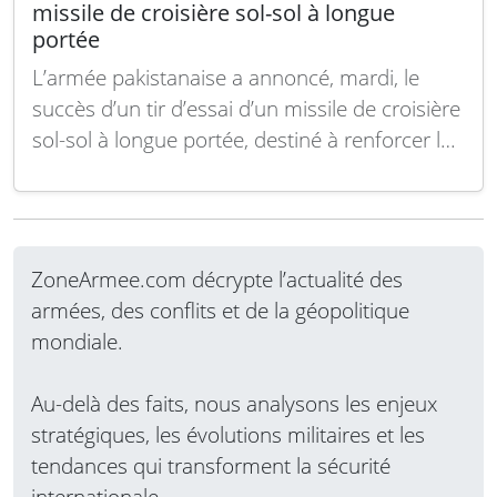
missile de croisière sol-sol à longue
portée
L’armée pakistanaise a annoncé, mardi, le
succès d’un tir d’essai d’un missile de croisière
sol-sol à longue portée, destiné à renforcer le
potentiel conventionnel du pays. Le missile
Fatah-4 affiche une portée de 750 kilomètres
et est doté d’une avionique avancée ainsi que
de systèmes de navigation modernes, selon
ZoneArmee.com décrypte l’actualité des
un…
Lire la suite
armées, des conflits et de la géopolitique
mondiale.
Au-delà des faits, nous analysons les enjeux
stratégiques, les évolutions militaires et les
tendances qui transforment la sécurité
internationale.