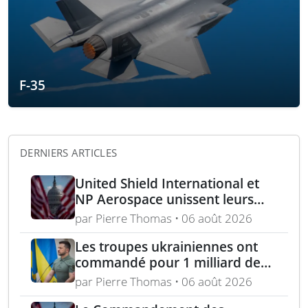
F-35
DERNIERS ARTICLES
United Shield International et
NP Aerospace unissent leurs
forces pour renforcer le soutien
par Pierre Thomas • 06 août 2026
aux équipes américaines de
déminage
Les troupes ukrainiennes ont
commandé pour 1 milliard de
dollars lors de la première
par Pierre Thomas • 06 août 2026
année du marché Brave1