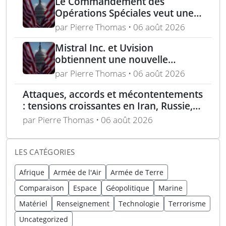
Le Commandement des
Opérations Spéciales veut une
mitrailleuse 5,56 mm de 4,5 kg
par Pierre Thomas • 06 août 2026
Mistral Inc. et Uvision
obtiennent une nouvelle
commande pour le programme
par Pierre Thomas • 06 août 2026
US Army Lethal Unmanned
Attaques, accords et mécontentements
Systems
: tensions croissantes en Iran, Russie,
Chine, Corée du Nord et jihadistes
par Pierre Thomas • 06 août 2026
LES CATÉGORIES
Afrique
Armée de l'Air
Armée de Terre
Comparaison
Espace
Géopolitique
Marine
Matériel
Renseignement
Technologie
Terrorisme
Uncategorized