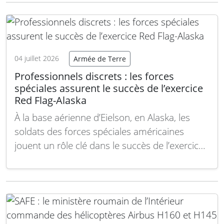
150 kilomètres. Cette collaboration marque
une étape importante dans la modernisation
des capacités d’artillerie à longue portée. Ce
partenariat, formalisé…
Lire la suite
04 juillet 2026
Armée de Terre
Professionnels discrets : les forces
spéciales assurent le succès de l’exercice
Red Flag-Alaska
À la base aérienne d’Eielson, en Alaska, les
soldats des forces spéciales américaines
jouent un rôle clé dans le succès de l’exercice
Red Flag-Alaska, un entraînement de combat
aérien de haut niveau. Avant même que les
jets de chasse ne décollent, des équipes
spécialisées préparent le terrain en
profondeur. Ces…
Lire la suite