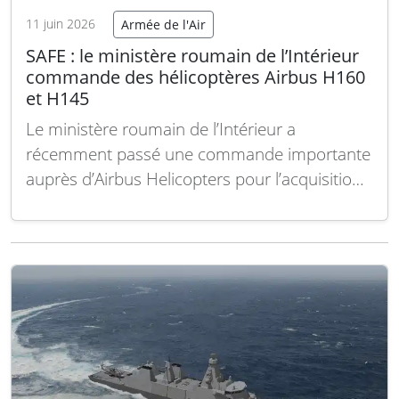
11 juin 2026
Armée de l'Air
SAFE : le ministère roumain de l’Intérieur
commande des hélicoptères Airbus H160
et H145
Le ministère roumain de l’Intérieur a
récemment passé une commande importante
auprès d’Airbus Helicopters pour l’acquisition
de nouveaux appareils destinés à renforcer
ses capacités opérationnelles. Cette
commande comprend deux modèles clés,
l’H160 et l’H145, qui viendront moderniser la
flotte hélicoptérique du pays. Le contrat porte
sur plusieurs exemplaires des hélicoptères…
Lire la suite