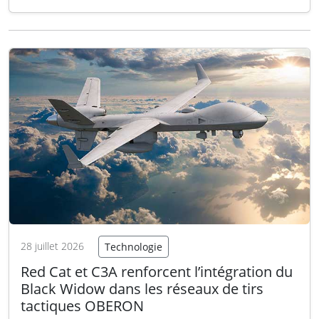
(RAF), proposant son modèle T-50, un appareil
éprouvé qui pourrait être produit localement
au Royaume-Uni. Face à une compétition
internationale intense, KAI présente son avion
comme…
Lire la suite
28 juillet 2026
Technologie
Red Cat et C3A renforcent l’intégration du
Black Widow dans les réseaux de tirs
tactiques OBERON