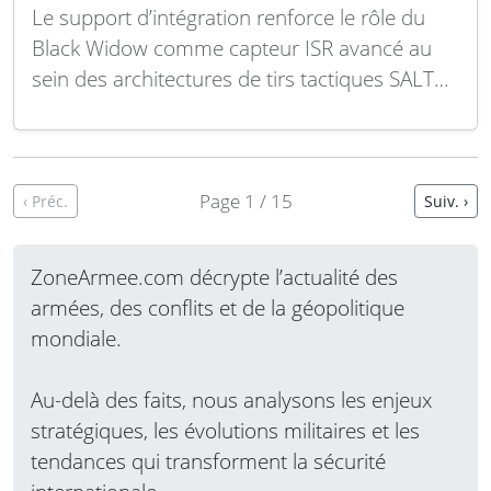
Le support d’intégration renforce le rôle du
Black Widow comme capteur ISR avancé au
sein des architectures de tirs tactiques SALT
LAKE CITY, 23 juillet 2026 — Red Cat Holdings,
Inc. (Nasdaq : RCAT), fournisseur américain de
solutions avancées en drones et robots tous
domaines pour la défense et la…
Lire la suite
Page 1 / 15
‹ Préc.
Suiv. ›
ZoneArmee.com décrypte l’actualité des
armées, des conflits et de la géopolitique
mondiale.
Au-delà des faits, nous analysons les enjeux
stratégiques, les évolutions militaires et les
tendances qui transforment la sécurité