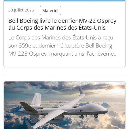
30 juillet 2026
Matériel
Bell Boeing livre le dernier MV-22 Osprey
au Corps des Marines des États-Unis
Le Corps des Marines des États-Unis a reçu
son 359e et dernier hélicoptère Bell Boeing
MV-22B Osprey, marquant ainsi l’achèvement
officiel du programme de cet appareil presque
vingt ans après son entrée en service
opérationnel. L’appareil a été livré le 28 juillet
2026 lors d’une cérémonie organisée au
centre d’assemblage…
Lire la suite