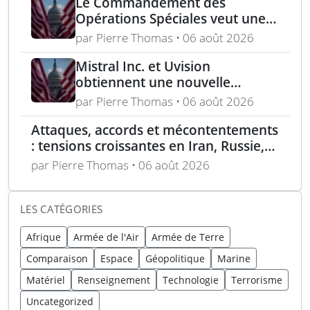
Le Commandement des
Opérations Spéciales veut une
mitrailleuse 5,56 mm de 4,5 kg
par Pierre Thomas • 06 août 2026
Mistral Inc. et Uvision
obtiennent une nouvelle
commande pour le programme
par Pierre Thomas • 06 août 2026
US Army Lethal Unmanned
Attaques, accords et mécontentements
Systems
: tensions croissantes en Iran, Russie,
Chine, Corée du Nord et jihadistes
par Pierre Thomas • 06 août 2026
LES CATÉGORIES
Afrique
Armée de l'Air
Armée de Terre
Comparaison
Espace
Géopolitique
Marine
Matériel
Renseignement
Technologie
Terrorisme
Uncategorized