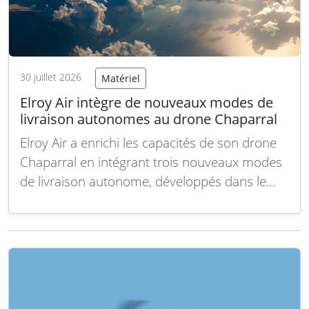
30 juillet 2026
Matériel
Elroy Air intègre de nouveaux modes de
livraison autonomes au drone Chaparral
Elroy Air a enrichi les capacités de son drone
Chaparral en intégrant trois nouveaux modes
de livraison autonome, développés dans le
cadre d’un contrat avec l’armée américaine,
offrant ainsi des options accrues pour le
ravitaillement logistique automatisé. Le
système permet désormais des livraisons de
charges utiles par largage de précision…
Lire la
suite