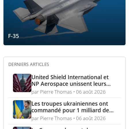
F-35
DERNIERS ARTICLES
United Shield International et
NP Aerospace unissent leurs
forces pour renforcer le soutien
par Pierre Thomas • 06 août 2026
aux équipes américaines de
déminage
Les troupes ukrainiennes ont
commandé pour 1 milliard de
dollars lors de la première
par Pierre Thomas • 06 août 2026
année du marché Brave1