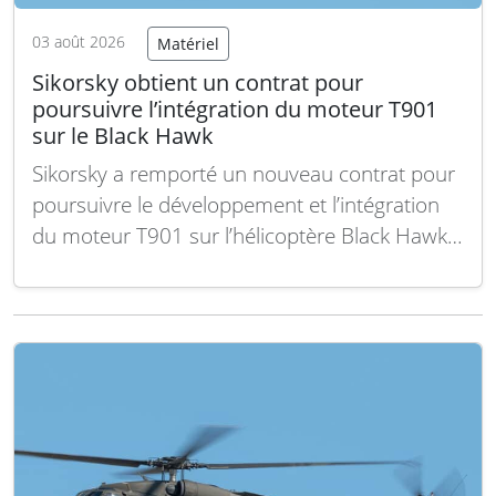
03 août 2026
Matériel
Sikorsky obtient un contrat pour
poursuivre l’intégration du moteur T901
sur le Black Hawk
Sikorsky a remporté un nouveau contrat pour
poursuivre le développement et l’intégration
du moteur T901 sur l’hélicoptère Black Hawk.
Cette avancée s’inscrit dans le cadre du
programme amélioré visant à accroître la
performance et la fiabilité des hélicoptères de
cette famille emblématique des forces armées
américaines. Le moteur T901, développé…
Lire la suite