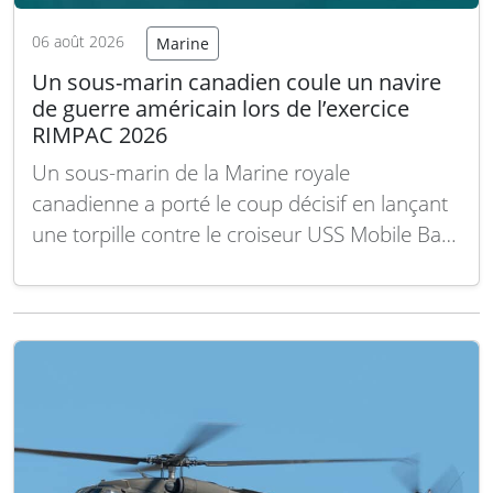
06 août 2026
Marine
Un sous-marin canadien coule un navire
de guerre américain lors de l’exercice
RIMPAC 2026
Un sous-marin de la Marine royale
canadienne a porté le coup décisif en lançant
une torpille contre le croiseur USS Mobile Bay
lors d’un exercice multinational de naufrage
dans le cadre de RIMPAC 2026. Le HMCS
Corner Brook, un sous-marin de classe
Victoria, a tiré une torpille lourde Mk 48…
Lire
la suite