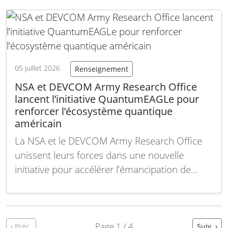
Dans un contexte géopolitique marqué par
des menaces cybernétiques croissantes et
l’intensification des conflits asymétriques, la
sécurisation des communications…
Lire la
suite
05 juillet 2026
Renseignement
NSA et DEVCOM Army Research Office
lancent l’initiative QuantumEAGLe pour
renforcer l’écosystème quantique
américain
La NSA et le DEVCOM Army Research Office
unissent leurs forces dans une nouvelle
initiative pour accélérer l’émancipation de
l’écosystème quantique américain.
QuantumEAGLe, un programme novateur,
vise à renforcer la position des États-Unis
dans le domaine stratégique de l’informatique
Page 1 / 4
‹ Préc.
Suiv. ›