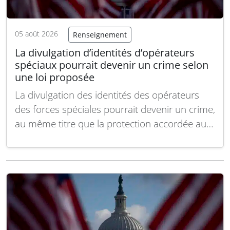
05 août 2026
Renseignement
La divulgation d’identités d’opérateurs
spéciaux pourrait devenir un crime selon
une loi proposée
La divulgation des identités des opérateurs
des forces spéciales pourrait devenir un crime,
au même titre que la protection accordée aux
agents du renseignement, selon une
proposition incluse dans la version de la
Chambre des représentants du projet de loi
annuel sur la défense. Bien que cette mesure
vise principalement…
Lire la suite