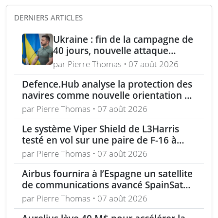
DERNIERS ARTICLES
Ukraine : fin de la campagne de
40 jours, nouvelle attaque
contre Wildberries et
par Pierre Thomas • 07 août 2026
élimination d’un général russe à
Defence.Hub analyse la protection des
Moscou
navires comme nouvelle orientation du
système MACS
par Pierre Thomas • 07 août 2026
Le système Viper Shield de L3Harris
testé en vol sur une paire de F-16 à
Edwards AFB
par Pierre Thomas • 07 août 2026
Airbus fournira à l’Espagne un satellite
de communications avancé SpainSat
NG-III
par Pierre Thomas • 07 août 2026