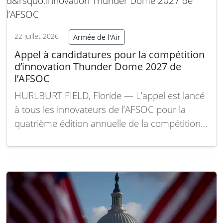
Comité…
Lire la suite
22 juillet 2026
Armée de l'Air
Appel à candidatures pour la compétition
d’innovation Thunder Dome 2027 de
l’AFSOC
HURLBURT FIELD, Floride — L’appel est lancé
à tous les innovateurs de l’AFSOC pour la
quatrième édition annuelle de la compétition
Thunder Dome. La période de soumission des
idées est désormais ouverte et toutes les
propositions reçues avant le 13 septembre
2026 seront examinées. Ce concours est
accessible à tout…
Lire la suite