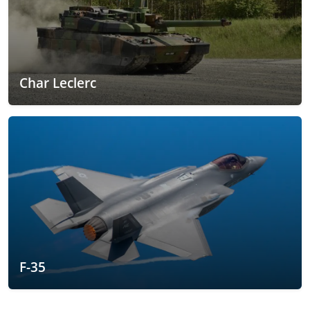
Char Leclerc
F-35