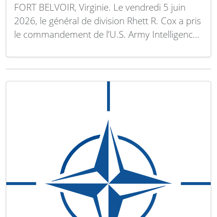
FORT BELVOIR, Virginie. Le vendredi 5 juin
2026, le général de division Rhett R. Cox a pris
le commandement de l’U.S. Army Intelligence
and Security Command (INSCOM), succédant
au général de division Timothy D. Brown. La
cérémonie, présidée par la lieutenant-générale
Michelle A. Schmidt, chef d’état-major adjoint
de l’Armée de…
Lire la suite