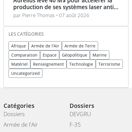
Aurelius lève 40 M$ pour accélérer la
production de ses systèmes laser anti-
drones
par Pierre Thomas • 07 août 2026
LES CATÉGORIES
Afrique
Armée de l'Air
Armée de Terre
Comparaison
Espace
Géopolitique
Marine
Matériel
Renseignement
Technologie
Terrorisme
Uncategorized
Catégories
Dossiers
Dossiers
DEVGRU
Armée de l'Air
F-35