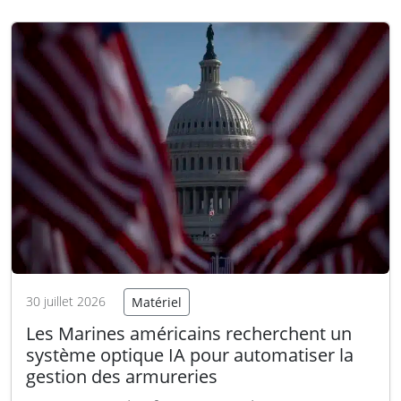
Cette initiative vise à identifier des
technologies innovantes et des approches
techniques pour moderniser la traçabilité des
munitions terrestres sérialisées. L’objectif
principal est…
Lire la suite
30 juillet 2026
Matériel
Les Marines américains recherchent un
système optique IA pour automatiser la
gestion des armureries