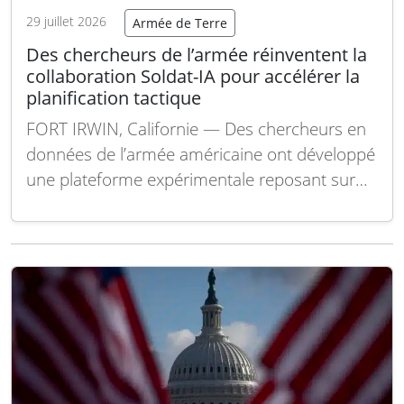
29 juillet 2026
Armée de Terre
Des chercheurs de l’armée réinventent la
collaboration Soldat-IA pour accélérer la
planification tactique
FORT IRWIN, Californie — Des chercheurs en
données de l’armée américaine ont développé
une plateforme expérimentale reposant sur
l’intelligence artificielle, capable de transformer
le processus de planification décisionnelle
militaire. Cette technologie vise à réduire les
délais de planification de plusieurs jours ou
heures à quelques secondes, tout en
permettant une…
Lire la suite