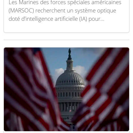
Les Marines des forces spéciales américaines
(MARSOC) recherchent un système optique
doté d’intelligence artificielle (IA) pour
automatiser l’inventaire des armureries,
éliminant ainsi la gestion manuelle des stocks
sans émettre de signaux radio détectables. Un
avis spécial publié par l’armée précise que le
système doit constituer une « armurerie
automatisée sécurisée…
Lire la suite