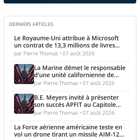
DERNIERS ARTICLES
Le Royaume-Uni attribue à Microsoft
un contrat de 13,3 millions de livres
pour l’analyse des menaces
par Pierre Thomas • 07 août 2026
La Marine démet le responsable
d’une unité californienne de
formation médicale
par Pierre Thomas • 07 août 2026
B.E. Meyers invité à présenter
son succès APFIT au Capitole
devant le Congrès et le
par Pierre Thomas • 07 août 2026
Pentagone
La Force aérienne américaine teste en
vol un drone tirant un missile AIM-120