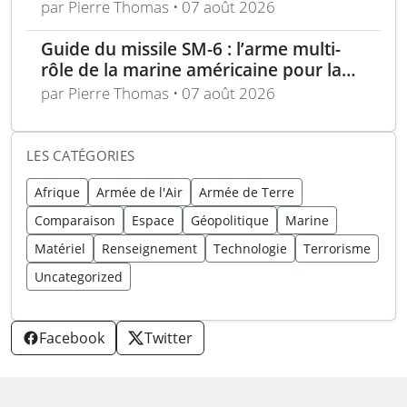
en conditions réelles
par Pierre Thomas • 07 août 2026
Guide du missile SM-6 : l’arme multi-
rôle de la marine américaine pour la
guerre moderne
par Pierre Thomas • 07 août 2026
LES CATÉGORIES
Afrique
Armée de l'Air
Armée de Terre
Comparaison
Espace
Géopolitique
Marine
Matériel
Renseignement
Technologie
Terrorisme
Uncategorized
Facebook
Twitter