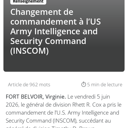
Renseignement
Changement de
commandement à l’US
Army Intelligence and
Security Command
(INSCOM)
Article de 962 mots
⏱️ 5 min de lecture
FORT BELVOIR, Virginie.
Le vendredi 5 juin
2026, le général de division Rhett R. Cox a pris le
commandement de l’U.S. Army Intelligence and
Security Command (INSCOM), succédant au