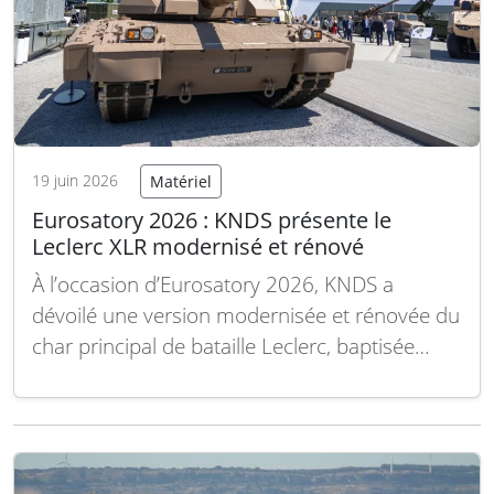
19 juin 2026
Matériel
Eurosatory 2026 : KNDS présente le
Leclerc XLR modernisé et rénové
À l’occasion d’Eurosatory 2026, KNDS a
dévoilé une version modernisée et rénovée du
char principal de bataille Leclerc, baptisée
Leclerc XLR. Cette nouvelle déclinaison vise à
prolonger la durée de vie du char tout en
intégrant des améliorations technologiques
significatives pour répondre aux exigences des