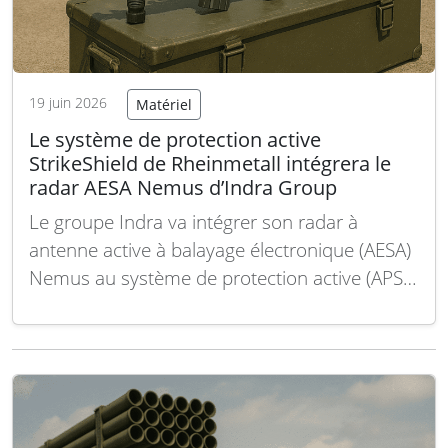
19 juin 2026
Matériel
Le système de protection active
StrikeShield de Rheinmetall intégrera le
radar AESA Nemus d’Indra Group
Le groupe Indra va intégrer son radar à
antenne active à balayage électronique (AESA)
Nemus au système de protection active (APS)
StrikeShield de Rheinmetall, destiné aux
véhicules militaires. Cette collaboration fait
suite à un accord récemment signé entre les
deux entreprises, qui ont travaillé ces
dernières années à optimiser les…
Lire la suite