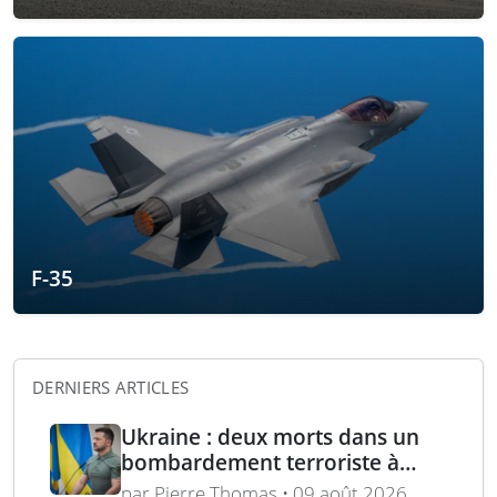
F-35
DERNIERS ARTICLES
Ukraine : deux morts dans un
bombardement terroriste à
Kharkiv – acquisition turque de
par Pierre Thomas • 09 août 2026