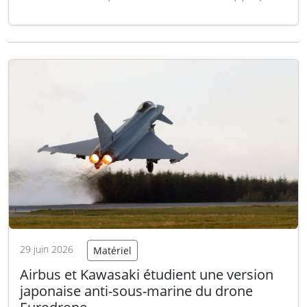
AeroVironment. Cette classification officialise
l’adoption de la plate-forme au sein des forces
armées italiennes, attestant qu’elle répond aux
exigences opérationnelles définies par le
ministère. Cette désignation a été délivrée…
Lire la suite
29 juin 2026
Matériel
Airbus et Kawasaki étudient une version
japonaise anti-sous-marine du drone