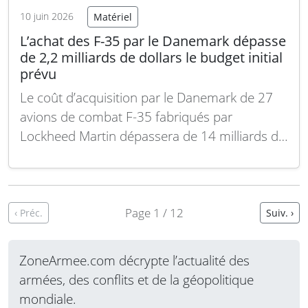
10 juin 2026
Matériel
L’achat des F-35 par le Danemark dépasse
de 2,2 milliards de dollars le budget initial
prévu
Le coût d’acquisition par le Danemark de 27
avions de combat F-35 fabriqués par
Lockheed Martin dépassera de 14 milliards de
couronnes danoises (2,2 milliards de dollars)
le budget initialement prévu, selon un rapport
publié lundi par la Cour des comptes danoise.
Les auditeurs ont critiqué le gouvernement
Page 1 / 12
‹ Préc.
Suiv. ›
pour ne…
Lire la suite
ZoneArmee.com décrypte l’actualité des
armées, des conflits et de la géopolitique
mondiale.