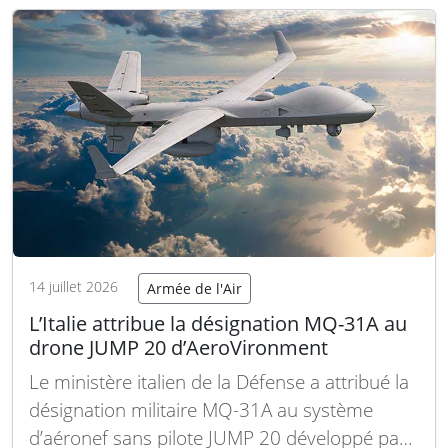
compétitivité de l’avion en service, tout en
explorant de nouvelles opportunités
industrielles et commerciales. Lors des
préparatifs…
Lire la suite
14 juillet 2026
Armée de l'Air
L’Italie attribue la désignation MQ-31A au
drone JUMP 20 d’AeroVironment
Le ministère italien de la Défense a attribué la
désignation militaire MQ-31A au système
d’aéronef sans pilote JUMP 20 développé par