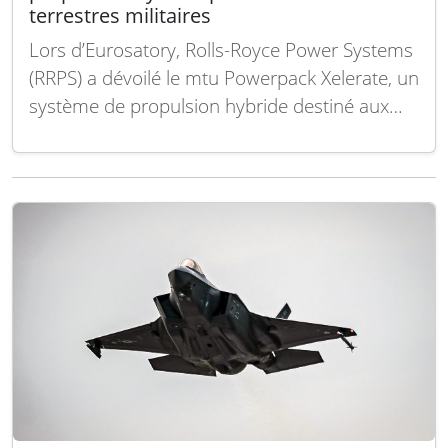
terrestres militaires
Lors d’Eurosatory, Rolls-Royce Power Systems
(RRPS) a dévoilé le mtu Powerpack Xelerate, un
système de propulsion hybride destiné aux
véhicules terrestres militaires. Face aux
exigences croissantes des forces armées
modernes, Rolls-Royce Power Systems mise
sur la maîtrise d’architectures complexes
intégrant mécanique, électronique, logiciels et
gestion intelligente de l’énergie. Ce nouveau…
Lire la suite