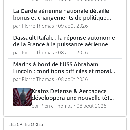
lance-roquettes M270 et
La Garde aérienne nationale détaille
missiles ATACMS
bonus et changements de politique
dans le cadre de l’« incitation estivale »
par Pierre Thomas • 09 août 2026
Dassault Rafale : la réponse autonome
de la France à la puissance aérienne
moderne
par Pierre Thomas • 08 août 2026
Marins à bord de l’USS Abraham
Lincoln : conditions difficiles et moral
en berne selon leurs familles
par Pierre Thomas • 08 août 2026
Kratos Defense & Aerospace
développera une nouvelle tête
chercheuse pour les missiles
par Pierre Thomas • 08 août 2026
FGM-148 Javelin
LES CATÉGORIES