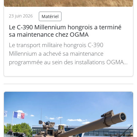
23 juin 2026
Matériel
Le C-390 Millennium hongrois a terminé
sa maintenance chez OGMA
Le transport militaire hongrois C-390
Millennium a achevé sa maintenance
programmée au sein des installations OGMA
au Portugal. Cette étape cruciale permet de
garantir la disponibilité opérationnelle du
vecteur, essentiel aux missions de transport
stratégique et tactique de la force aérienne
hongroise. Le C-390 Millennium, avion de
transport tactique et…
Lire la suite