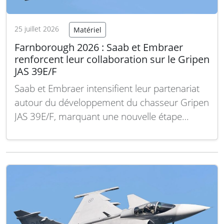
25 juillet 2026
Matériel
Farnborough 2026 : Saab et Embraer
renforcent leur collaboration sur le Gripen
JAS 39E/F
Saab et Embraer intensifient leur partenariat
autour du développement du chasseur Gripen
JAS 39E/F, marquant une nouvelle étape
stratégique lors du salon aéronautique de
Farnborough 2026. Saab et Embraer ont
officialisé un renforcement de leur
collaboration dans le cadre du programme
Gripen JAS 39E/F, l’avion de combat multirôle
suédo-brésilien. Cette…
Lire la suite