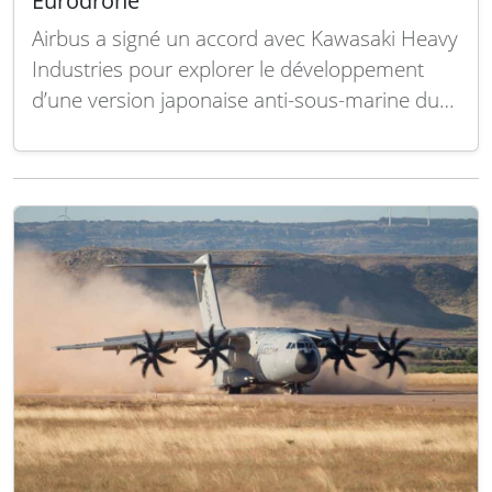
Eurodrone
Airbus a signé un accord avec Kawasaki Heavy
Industries pour explorer le développement
d’une version japonaise anti-sous-marine du
drone U950 Eurodrone. Le Japon, observateur
du programme multinational Eurodrone
depuis 2023, manifeste ainsi son intérêt pour
cette plateforme. Le drone sans pilote doit
effectuer son premier vol en 2029. Dans le…
Lire la suite