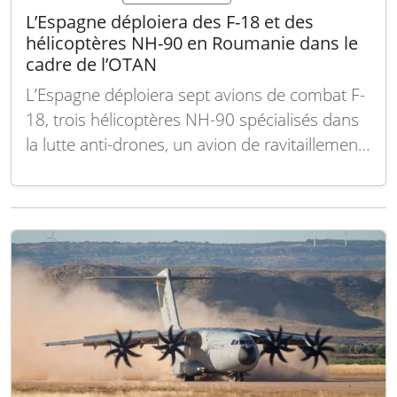
L’Espagne déploiera des F-18 et des
hélicoptères NH-90 en Roumanie dans le
cadre de l’OTAN
L’Espagne déploiera sept avions de combat F-
18, trois hélicoptères NH-90 spécialisés dans
la lutte anti-drones, un avion de ravitaillement
en vol A400M et environ 200 personnels de
l’armée de l’Air et de l’Espace à la base
aérienne roumaine Mihail Kogălniceanu, selon
un communiqué de l’OTAN. Ce déploiement
s’inscrit dans une…
Lire la suite