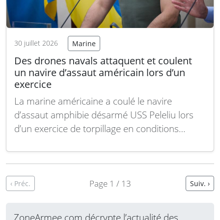
30 juillet 2026
Marine
Des drones navals attaquent et coulent
un navire d’assaut américain lors d’un
exercice
La marine américaine a coulé le navire
d’assaut amphibie désarmé USS Peleliu lors
d’un exercice de torpillage en conditions
réelles dans le Pacifique, en utilisant des
drones de surface sans équipage et des
missiles anti-navires tirés depuis un sous-
marin, a indiqué la marine américaine. Le
Page 1 / 13
‹ Préc.
Suiv. ›
navire de la classe Tarawa,…
Lire la suite
ZoneArmee.com décrypte l’actualité des