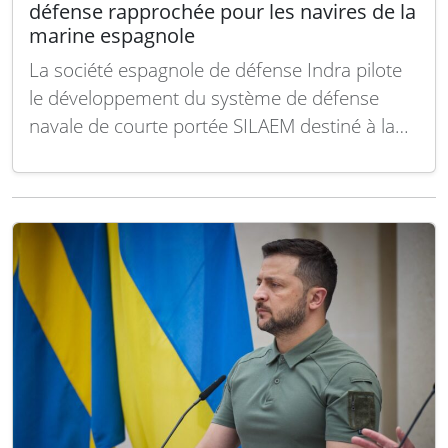
défense rapprochée pour les navires de la
marine espagnole
La société espagnole de défense Indra pilote
le développement du système de défense
navale de courte portée SILAEM destiné à la
Marine espagnole dans le cadre du
Programme Spécial de Modernisation. Ce
projet vise à doter les bâtiments de guerre
espagnols d’une nouvelle couche de
protection contre les menaces actuelles…
Lire
la suite