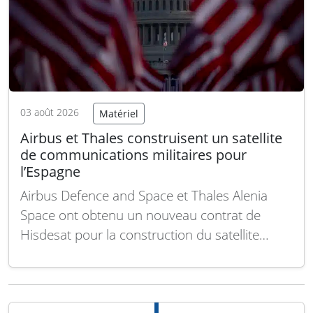
03 août 2026
Matériel
Airbus et Thales construisent un satellite
de communications militaires pour
l’Espagne
Airbus Defence and Space et Thales Alenia
Space ont obtenu un nouveau contrat de
Hisdesat pour la construction du satellite
SpainSat NG III, renforçant ainsi les capacités
espagnoles de communication satellitaire
militaire sécurisée. Ce satellite est prévu pour
un lancement au troisième trimestre 2030 et