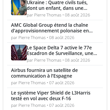
Ukraine : Quatre civils tués,
dont un enfant, dans une
attaque russe par missile
par Pierre Thomas • 08 août 2026
balistique sur Kiev – Deux
AMC Global Group étend la chaîne
raffineries russes visées par
d’approvisionnement polonaise en
l’Ukraine
munitions de 155 mm
par Pierre Thomas • 08 août 2026
Le Space Delta 7 active le 77e
Escadron de Surveillance, une
nouvelle ère du suivi de cibles
par Pierre Thomas • 08 août 2026
spatiales
Airbus fournira un satellite de
communication à l’Espagne
par Pierre Thomas • 07 août 2026
Le système Viper Shield de L3Harris
testé en vol avec deux F-16
par Pierre Thomas • 07 août 2026