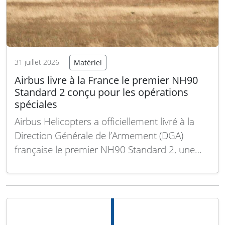
31 juillet 2026
Matériel
Airbus livre à la France le premier NH90
Standard 2 conçu pour les opérations
spéciales
Airbus Helicopters a officiellement livré à la
Direction Générale de l’Armement (DGA)
française le premier NH90 Standard 2, une
nouvelle déclinaison du NH90 TTH
spécialement conçue pour les opérations
spéciales. La France a commandé au total 18
hélicoptères de cette version, dont les
livraisons s’étaleront jusqu’à la mi-2029. Ces