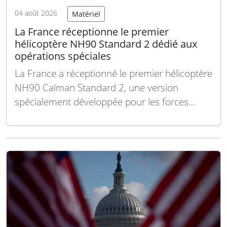
04 août 2026
Matériel
La France réceptionne le premier
hélicoptère NH90 Standard 2 dédié aux
opérations spéciales
La France a réceptionné le premier hélicoptère
NH90 Caïman Standard 2, une version
spécialement développée pour les forces
spéciales de l’armée de Terre. Au total, 18
hélicoptères NH90 Standard 2 ont été
commandés, avec une livraison prévue d’ici
mi-2029. Cette flotte sera opérée par
l’Escadron des Forces Spéciales de l’Aviation…
Lire la suite