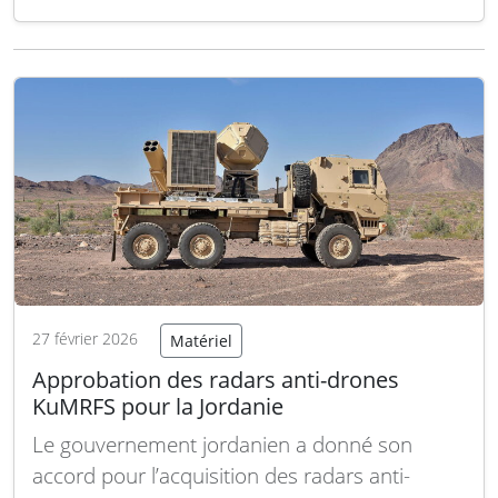
180 – ironiquement surnommé « Mon petit
navire » en raison de son acronyme – est
désormais abandonné. Le ministère de la
Défense a officialisé l’arrêt de ce programme,
marquant l’échec…
Lire la suite
27 février 2026
Matériel
Approbation des radars anti-drones
KuMRFS pour la Jordanie
Le gouvernement jordanien a donné son
accord pour l’acquisition des radars anti-