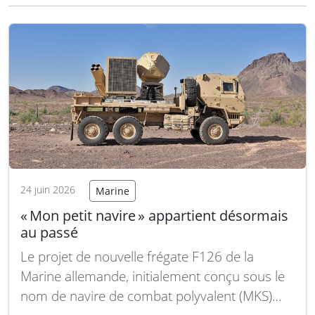
banlieue suisse est devenue discrètement l’un
des centres majeurs de l’industrie européenne
de défense aérienne. Selon un communiqué
du…
Lire la suite
24 juin 2026
Marine
« Mon petit navire » appartient désormais
au passé
Le projet de nouvelle frégate F126 de la
Marine allemande, initialement conçu sous le
nom de navire de combat polyvalent (MKS)