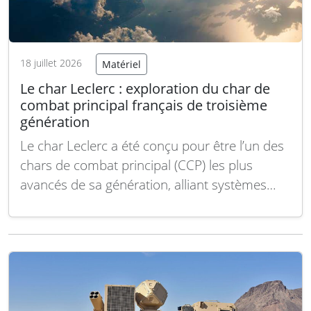
18 juillet 2026
Matériel
Le char Leclerc : exploration du char de
combat principal français de troisième
génération
Le char Leclerc a été conçu pour être l’un des
chars de combat principal (CCP) les plus
avancés de sa génération, alliant systèmes
numériques, mobilité et puissance de feu
dans un ensemble qui le distingue de
nombreux autres chars contemporains.
Malgré sa sophistication technologique, ce
char a souvent été confronté…
Lire la suite