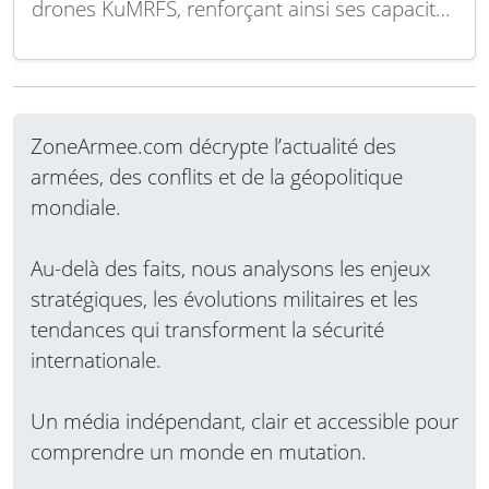
drones KuMRFS, renforçant ainsi ses capacités
de défense aérienne face aux menaces
émergentes liées aux systèmes aériens sans
pilote. Le KuMRFS est un système radar de
surveillance conçu spécifiquement pour
ZoneArmee.com décrypte l’actualité des
détecter et suivre les drones, même de petite
armées, des conflits et de la géopolitique
taille,…
Lire la suite
mondiale.
Au-delà des faits, nous analysons les enjeux
stratégiques, les évolutions militaires et les
tendances qui transforment la sécurité
internationale.
Un média indépendant, clair et accessible pour
comprendre un monde en mutation.