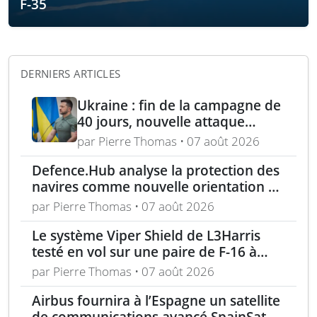
F-35
DERNIERS ARTICLES
Ukraine : fin de la campagne de
40 jours, nouvelle attaque
contre Wildberries et
par Pierre Thomas • 07 août 2026
élimination d’un général russe à
Defence.Hub analyse la protection des
Moscou
navires comme nouvelle orientation du
système MACS
par Pierre Thomas • 07 août 2026
Le système Viper Shield de L3Harris
testé en vol sur une paire de F-16 à
Edwards AFB
par Pierre Thomas • 07 août 2026
Airbus fournira à l’Espagne un satellite
de communications avancé SpainSat