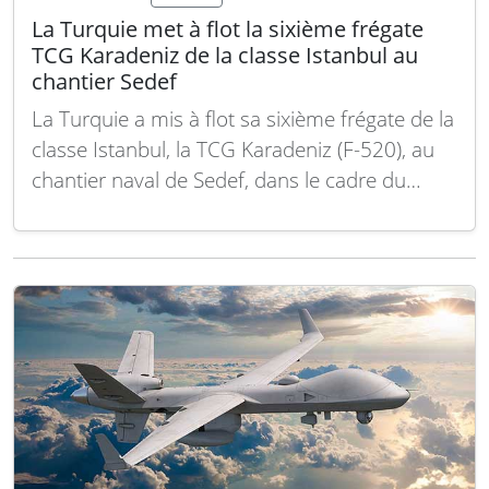
La Turquie met à flot la sixième frégate
TCG Karadeniz de la classe Istanbul au
chantier Sedef
La Turquie a mis à flot sa sixième frégate de la
classe Istanbul, la TCG Karadeniz (F-520), au
chantier naval de Sedef, dans le cadre du
programme national de construction navale
MILGEM. Cette mise à l’eau illustre l’efficacité
du processus de construction parallèle établi
entre STM et le consortium naval…
Lire la suite