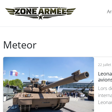
Ar
Meteor
22 juille
Leonar
avion
Lors d
intern
Leonar
progra