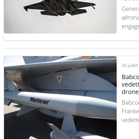
Genera
aérona
engage
SPEAR 
collab
solide
la Roy
20 juille
Babco
vedet
drone
Babcoc
Franke
vedett
attaqu
salon 