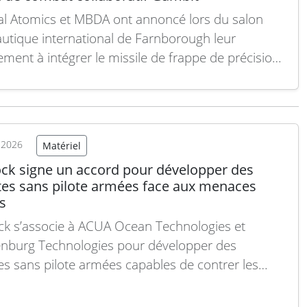
l Atomics et MBDA ont annoncé lors du salon
utique international de Farnborough leur
ment à intégrer le missile de frappe de précision
sur le drone MQ-9B et l’avion de combat
oratif Gambit 6, étendant ainsi un partenariat déjà
ment établi via l’armement du drone Protector de
al…
Lire la suite
t 2026
Matériel
ck signe un accord pour développer des
tes sans pilote armées face aux menaces
s
k s’associe à ACUA Ocean Technologies et
nburg Technologies pour développer des
es sans pilote armées capables de contrer les
es de drones dans le domaine maritime. Lors du
international aéronautique de Farnborough,