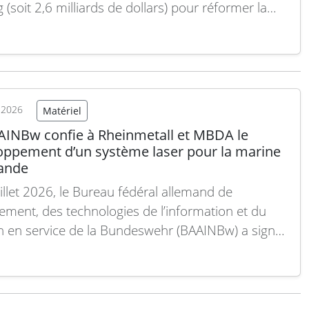
g (soit 2,6 milliards de dollars) pour réformer la
e dont les unités de l’Armée britannique
aînent à la guerre moderne. Dirigé par Raytheon
 consortium agira en tant que Partenaire…
Lire la
t 2026
Matériel
AINBw confie à Rheinmetall et MBDA le
oppement d’un système laser pour la marine
ande
uillet 2026, le Bureau fédéral allemand de
pement, des technologies de l’information et du
n en service de la Bundeswehr (BAAINBw) a signé
trat avec le groupe de travail High-Energy Laser
Demonstrator (ARGE HEL) pour le développement
ystème d’armes à laser haute énergie destiné à…
 suite