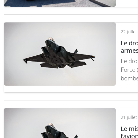
piloté
dernie
Çorlu
22 juille
Le dro
armes
Le dro
Force (
bombe 
Brimsto
mois-c
(GA-AS
21 juille
Le mi
l’avio