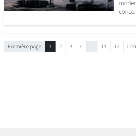
modern
concen
nouvel
menace
de la p
Pollar
Première page
1
2
3
4
…
11
12
Der