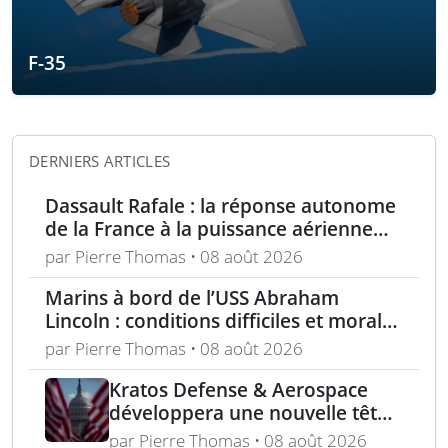
F-35
DERNIERS ARTICLES
Dassault Rafale : la réponse autonome
de la France à la puissance aérienne
moderne
par Pierre Thomas • 08 août 2026
Marins à bord de l’USS Abraham
Lincoln : conditions difficiles et moral
en berne selon leurs familles
par Pierre Thomas • 08 août 2026
Kratos Defense & Aerospace
développera une nouvelle tête
chercheuse pour les missiles
par Pierre Thomas • 08 août 2026