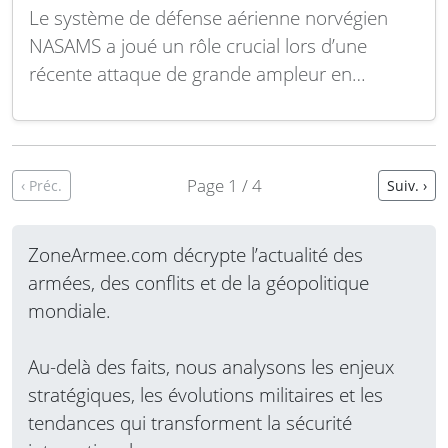
Le système de défense aérienne norvégien
NASAMS a joué un rôle crucial lors d’une
récente attaque de grande ampleur en
Ukraine, interceptant avec succès 11 missiles
visant le territoire ukrainien. Dans le cadre
d’une offensive d’envergure lancée par les
forces russes, le système NASAMS a démontré
Page 1 / 4
‹ Préc.
Suiv. ›
son efficacité en neutralisant…
Lire la suite
ZoneArmee.com décrypte l’actualité des
armées, des conflits et de la géopolitique
mondiale.
Au-delà des faits, nous analysons les enjeux
stratégiques, les évolutions militaires et les
tendances qui transforment la sécurité