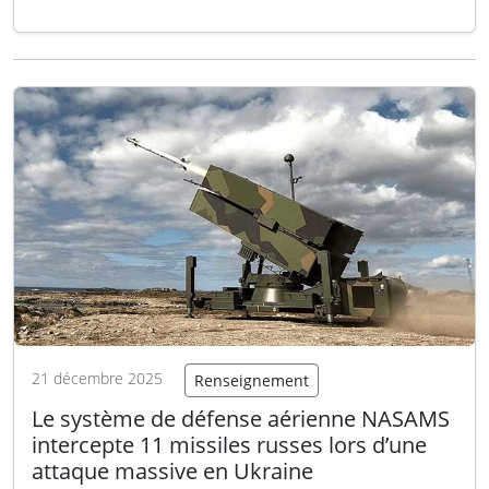
Medium Range) ou MRAShM (Medium Range
Anti-Ship Missile), évolue rapidement d’un
système purement dédié à la destruction de
navires vers une famille de missiles
polyvalents. Des sources proches du…
Lire la
suite
21 décembre 2025
Renseignement
Le système de défense aérienne NASAMS
intercepte 11 missiles russes lors d’une
attaque massive en Ukraine