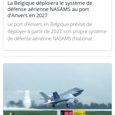
La Belgique déploiera le système de
défense aérienne NASAMS au port
d’Anvers en 2027
Le port d’Anvers en Belgique prévoit de
déployer à partir de 2027 son propre système
de défense aérienne NASAMS (National
Advanced Surface-to-Air Missile System) afin
de protéger une large partie de son vaste
complexe industriel et logistique contre les
menaces aériennes. Cette annonce a été faite
par le Premier ministre…
Lire la suite