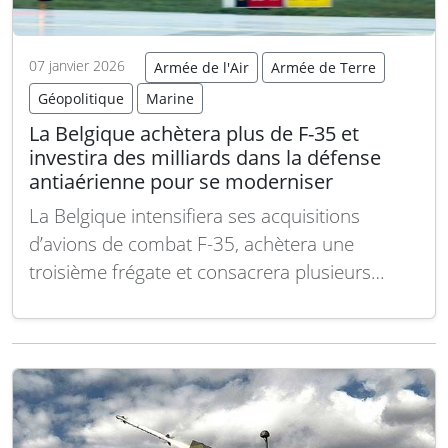
07 janvier 2026
Armée de l'Air
Armée de Terre
Géopolitique
Marine
La Belgique achètera plus de F-35 et
investira des milliards dans la défense
antiaérienne pour se moderniser
La Belgique intensifiera ses acquisitions
d’avions de combat F-35, achètera une
troisième frégate et consacrera plusieurs
milliards d’euros à la modernisation de sa
défense antiaérienne. Ce plan stratégique
actualisé, approuvé récemment par le
gouvernement, vise à combler les lacunes
capacitaires accumulées après des décennies
de sous-investissement dans le domaine de…