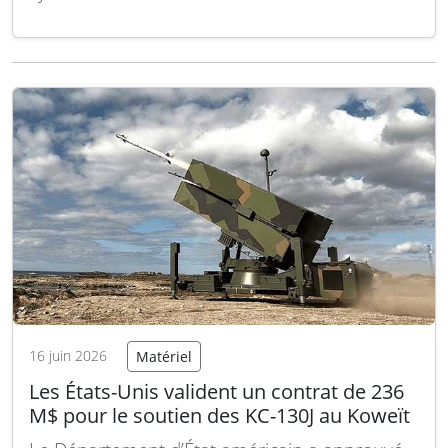
Missile System (NASAMS). Ce contrat, attribué
dans le cadre du programme américain de
ventes militaires à l’étranger, fait suite à une
précédente commande d’une valeur d’1,02
milliard de dollars passée…
Lire la suite
16 juin 2026
Matériel
Les États-Unis valident un contrat de 236
M$ pour le soutien des KC-130J au Koweït