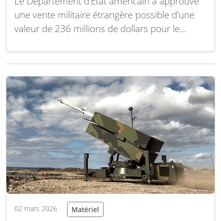
Le Département d’État américain a approuvé
une vente militaire étrangère possible d’une
valeur de 236 millions de dollars pour le
soutien continu de la flotte de KC-130J du
Koweït. Ce contrat vise à assurer la
maintenance et la disponibilité opérationnelle
des appareils de transport tactique de
l’aviation koweïtienne. Le package…
Lire la
suite
02 mars 2026
Matériel