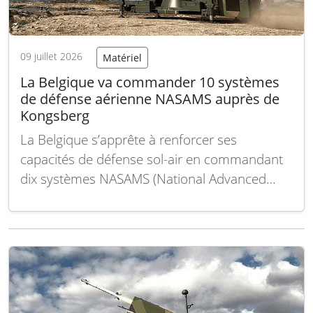
09 juillet 2026
Matériel
La Belgique va commander 10 systèmes
de défense aérienne NASAMS auprès de
Kongsberg
La Belgique s’apprête à renforcer ses
capacités de défense sol-air en commandant
dix systèmes NASAMS (National Advanced
Surface-to-Air Missile Systems) auprès de
Kongsberg Defence & Aerospace, via un
accord de coopération signé avec les Pays-
Bas. Cette démarche vise à doter le pays
d’une protection efficace face aux menaces
aériennes. Signé…
Lire la suite