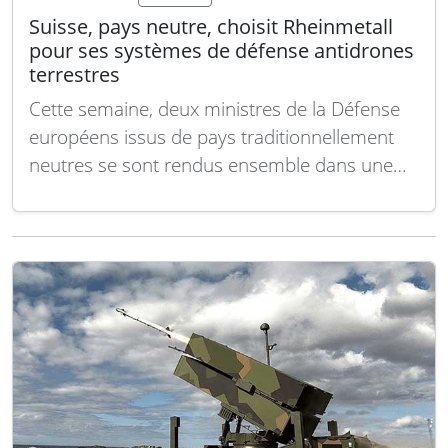
Suisse, pays neutre, choisit Rheinmetall
pour ses systèmes de défense antidrones
terrestres
Cette semaine, deux ministres de la Défense
européens issus de pays traditionnellement
neutres se sont rendus ensemble dans une
usine d’armement à Zurich. Ce qu’ils ont
découvert illustre pourquoi une petite
banlieue suisse est devenue discrètement l’un
des centres majeurs de l’industrie européenne
de défense aérienne. Selon un communiqué
du…
Lire la suite