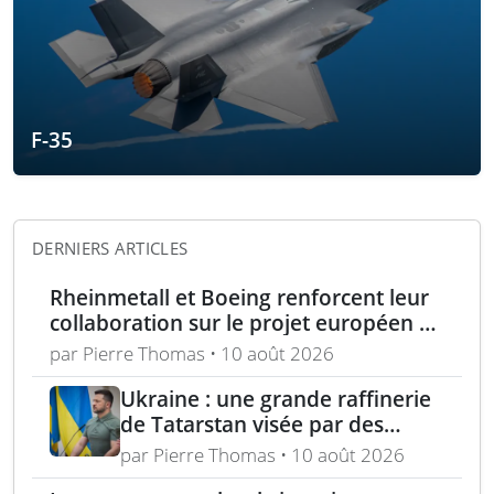
F-35
DERNIERS ARTICLES
Rheinmetall et Boeing renforcent leur
collaboration sur le projet européen de
drone de combat CCA
par Pierre Thomas • 10 août 2026
Ukraine : une grande raffinerie
de Tatarstan visée par des
bombardements
par Pierre Thomas • 10 août 2026