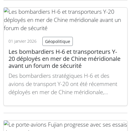
technologique de la marine chinoise. Le
Fujian, premier porte-avions chinois équipé de
catapultes électromagnétiques de type EMALS,
est actuellement soumis…
Lire la suite
01 janvier 2026
Géopolitique
Les bombardiers H-6 et transporteurs Y-
20 déployés en mer de Chine méridionale
avant un forum de sécurité
Des bombardiers stratégiques H-6 et des
avions de transport Y-20 ont été récemment
déployés en mer de Chine méridionale,
marquant une intensification notable des
activités militaires chinoises dans cette zone
sensible avant un important forum de sécurité
régional. Cette manœuvre intervient dans un