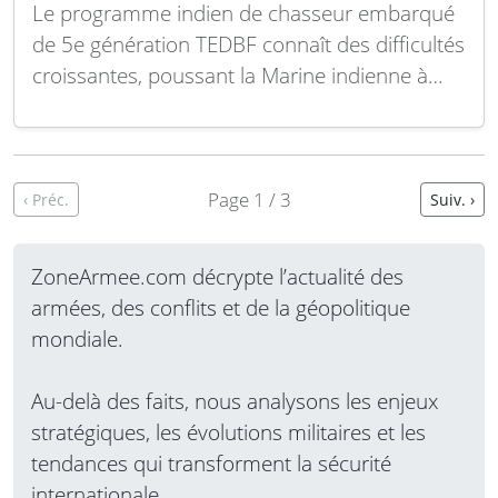
Le programme indien de chasseur embarqué
de 5e génération TEDBF connaît des difficultés
croissantes, poussant la Marine indienne à
envisager des alternatives étrangères pour
moderniser sa flotte aéronavale. Face aux
retards et aux défis techniques du projet
national, New Delhi s’intéresse désormais de
Page 1 / 3
‹ Préc.
Suiv. ›
près à des plateformes étrangères capables
de…
Lire la suite
ZoneArmee.com décrypte l’actualité des
armées, des conflits et de la géopolitique
mondiale.
Au-delà des faits, nous analysons les enjeux
stratégiques, les évolutions militaires et les
tendances qui transforment la sécurité
internationale.