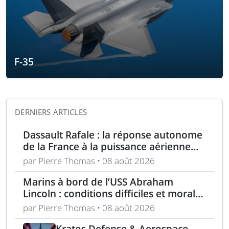
F-35
DERNIERS ARTICLES
Dassault Rafale : la réponse autonome
de la France à la puissance aérienne
moderne
par Pierre Thomas • 08 août 2026
Marins à bord de l’USS Abraham
Lincoln : conditions difficiles et moral
en berne selon leurs familles
par Pierre Thomas • 08 août 2026
Kratos Defense & Aerospace