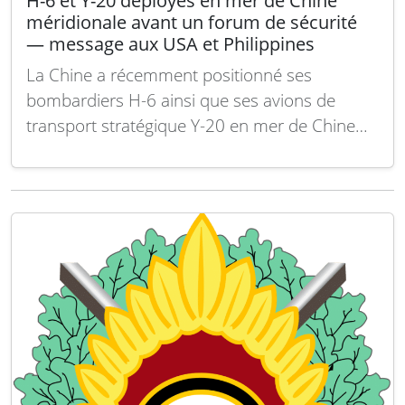
H-6 et Y-20 déployés en mer de Chine
méridionale avant un forum de sécurité
— message aux USA et Philippines
La Chine a récemment positionné ses
bombardiers H-6 ainsi que ses avions de
transport stratégique Y-20 en mer de Chine
méridionale, quelques jours avant la tenue
d’un important forum international sur la
sécurité régionale. Ce déploiement est perçu
comme un message clair adressé aux États-
Unis et aux Philippines, dans un…
Lire la suite