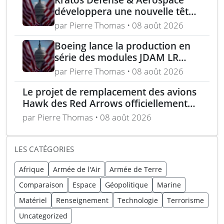
développera une nouvelle tête
chercheuse pour les missiles
par Pierre Thomas • 08 août 2026
FGM-148 Javelin
Boeing lance la production en
série des modules JDAM LR
pour frappes de précision
par Pierre Thomas • 08 août 2026
longue portée
Le projet de remplacement des avions
Hawk des Red Arrows officiellement
lancé
par Pierre Thomas • 08 août 2026
LES CATÉGORIES
Afrique
Armée de l'Air
Armée de Terre
Comparaison
Espace
Géopolitique
Marine
Matériel
Renseignement
Technologie
Terrorisme
Uncategorized