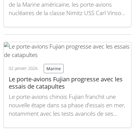
de la Marine américaine, les porte-avions
nucléaires de la classe Nimitz USS Carl Vinson
(CVN 70) et USS Nimitz (CVN 68), ont mené
des opérations conjointes dans la zone de
responsabilité du Commandement central des
États-Unis au Moyen-Orient. La Marine
américaine a…
Lire la suite
02 janvier 2026
Marine
Le porte-avions Fujian progresse avec les
essais de catapultes
Le porte-avions chinois Fujian franchit une
nouvelle étape dans sa phase d’essais en mer,
notamment avec les tests avancés de ses
catapultes électromagnétiques. Cette avancée
confirme la montée en puissance