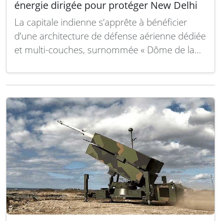
énergie dirigée pour protéger New Delhi
La capitale indienne s’apprête à bénéficier
d’une architecture de défense aérienne dédiée
et multi-couches, surnommée « Dôme de la
Capitale », visant à protéger New Delhi contre
un large éventail de menaces aériennes, qu’il
s’agisse de missiles ou de drones hostiles. Ce
dispositif est conçu pour offrir une protection
permanente…
Lire la suite