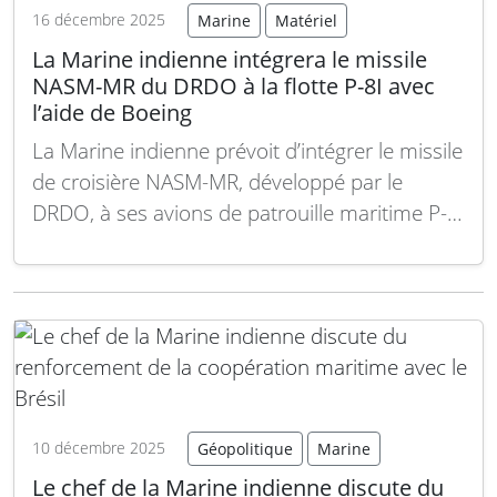
16 décembre 2025
Marine
Matériel
La Marine indienne intégrera le missile
NASM-MR du DRDO à la flotte P-8I avec
l’aide de Boeing
La Marine indienne prévoit d’intégrer le missile
de croisière NASM-MR, développé par le
DRDO, à ses avions de patrouille maritime P-
8I, grâce à une collaboration technique avec
Boeing. Cette modernisation vise à renforcer
les capacités de défense maritime et la
projection de puissance de l’Inde dans la
région indo-pacifique. Le…
Lire la suite
10 décembre 2025
Géopolitique
Marine
Le chef de la Marine indienne discute du