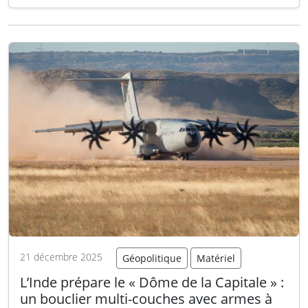
d’observation et la réaction rapide face aux
menaces potentielles dans cet espace
stratégique. Le déploiement d’un avion
AWACS – un avion de…
Lire la suite
21 décembre 2025
Géopolitique
Matériel
L’Inde prépare le « Dôme de la Capitale » :
un bouclier multi-couches avec armes à