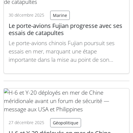
contexte géopolitique tendu, alors que Pékin
affiche…
Lire la suite
30 décembre 2025
Marine
Le porte-avions Fujian progresse avec ses
essais de catapultes
Le porte-avions chinois Fujian poursuit ses
essais en mer, marquant une étape
importante dans la mise au point de son
système de catapultes électromagnétiques.
Cet avancement rapproche la marine chinoise
d’une capacité opérationnelle renforcée, avec
un porte-avions de nouvelle génération
capable de projeter sa puissance aérienne à
long terme. Le…
Lire la suite
27 décembre 2025
Géopolitique