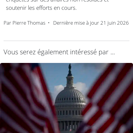
soutenir les efforts en cours.
Par
Pierre Thomas
•
Dernière mise à jour
21 juin 2026
Vous serez également intéressé par ...