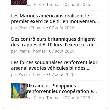
formation médicale
par Pierre Thomas • 07 août 2026
Les Marines américains réalisent le
premier exercice de tir en mouvement
avec tir de couverture à Okinawa
par Pierre Thomas • 07 août 2026
Des contrôleurs britanniques dirigent
des frappes d’A-10 lors d’exercices de
soutien aérien rapproché
par Pierre Thomas • 07 août 2026
Les forces soudanaises renforcent leur
arsenal avec les véhicules blindés
Mohafiz pakistanais
par Pierre Thomas • 07 août 2026
Ukraine et Philippines
renforcent leur coopération en
défense avec un accord sur les
par Pierre Thomas • 07 août 2026
drones