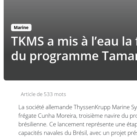
Marine
TKMS a mis à l’eau la
du programme Tamand
Article de 533 mots
La société allemande ThyssenKrupp Marine Sys
frégate Cunha Moreira, troisième navire du 
brésilienne. Ce lancement représente une éta
capacités navales du Brésil, avec un projet p