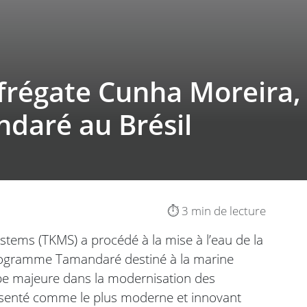
 frégate Cunha Moreira, 
aré au Brésil
⏱️ 3 min de lecture
tems (TKMS) a procédé à la mise à l’eau de la
programme Tamandaré destiné à la marine
pe majeure dans la modernisation des
résenté comme le plus moderne et innovant