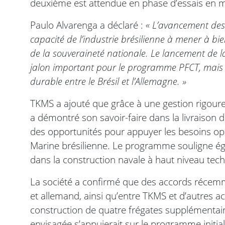
deuxième est attendue en phase d’essais en 
Paulo Alvarenga a déclaré :
« L’avancement des 
capacité de l’industrie brésilienne à mener à bi
de la souveraineté nationale. Le lancement de
jalon important pour le programme PFCT, mais a
durable entre le Brésil et l’Allemagne. »
TKMS a ajouté que grâce à une gestion rigoure
a démontré son savoir-faire dans la livraison 
des opportunités pour appuyer les besoins opé
Marine brésilienne. Le programme souligne égal
dans la construction navale à haut niveau tec
La société a confirmé que des accords récemm
et allemand, ainsi qu’entre TKMS et d’autres ac
construction de quatre frégates supplémentai
envisagée s’appuierait sur le programme initial 