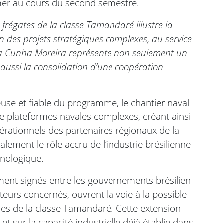
mer au cours du second semestre.
frégates de la classe Tamandaré illustre la
en des projets stratégiques complexes, au service
 la Cunha Moreira représente non seulement un
ussi la consolidation d’une coopération
use et fiable du programme, le chantier naval
de plateformes navales complexes, créant ainsi
rationnels des partenaires régionaux de la
ement le rôle accru de l’industrie brésilienne
hnologique.
ent signés entre les gouvernements brésilien
teurs concernés, ouvrent la voie à la possible
res de la classe Tamandaré. Cette extension
et sur la capacité industrielle déjà établie dans