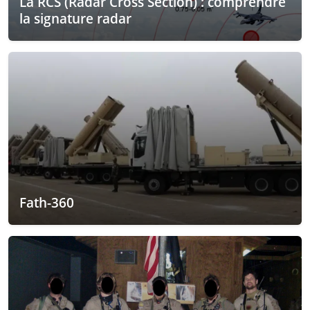
La RCS (Radar Cross Section) : comprendre
la signature radar
Fath-360