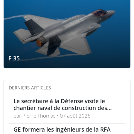
F-35
DERNIERS ARTICLES
Le secrétaire à la Défense visite le
chantier naval de construction des
frégates Type 31 à Rosyth
par Pierre Thomas • 07 août 2026
GE formera les ingénieurs de la RFA