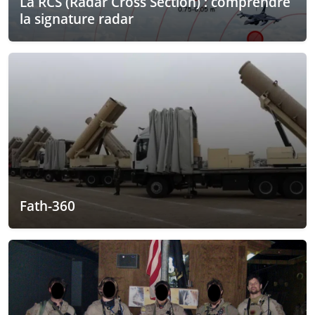
La RCS (Radar Cross Section) : comprendre
la signature radar
Fath-360