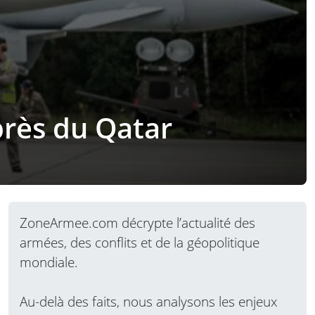
près du Qatar
ZoneArmee.com décrypte l’actualité des
armées, des conflits et de la géopolitique
mondiale.
Au-delà des faits, nous analysons les enjeux