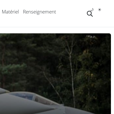
🌙
☀️
Matériel
Renseignement