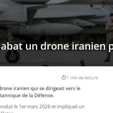
 abat un drone iranien 
⏱️ 1 min de lecture
rone iranien qui se dirigeait vers le
ritannique de la Défense.
produit le 1er mars 2026 et impliquait un