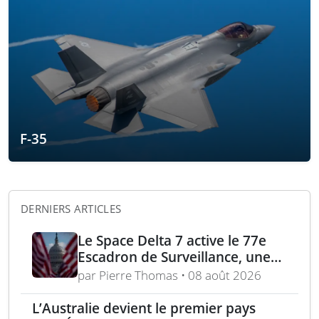
F-35
DERNIERS ARTICLES
Le Space Delta 7 active le 77e
Escadron de Surveillance, une
nouvelle ère du suivi de cibles
par Pierre Thomas • 08 août 2026
spatiales
L’Australie devient le premier pays