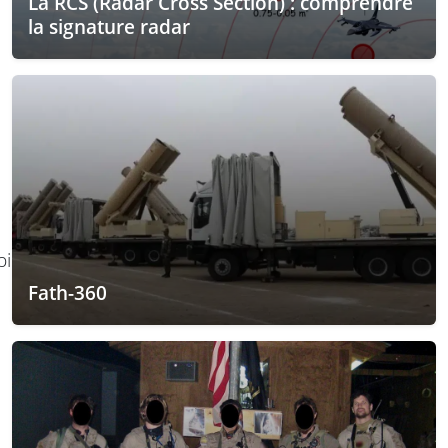
La RCS (Radar Cross Section) : comprendre
la signature radar
ie Peleliu
Fath-360