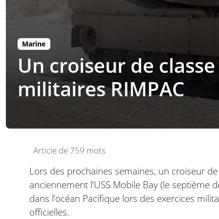
Marine
Un croiseur de class
militaires RIMPAC
Article de 759 mots
Lors des prochaines semaines, un croiseur de 
anciennement l’USS Mobile Bay (le septième de 
dans l’océan Pacifique lors des exercices mili
officielles.