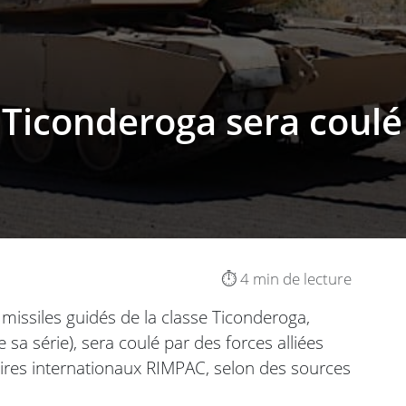
e Ticonderoga sera coul
⏱️ 4 min de lecture
missiles guidés de la classe Ticonderoga,
sa série), sera coulé par des forces alliées
taires internationaux RIMPAC, selon des sources