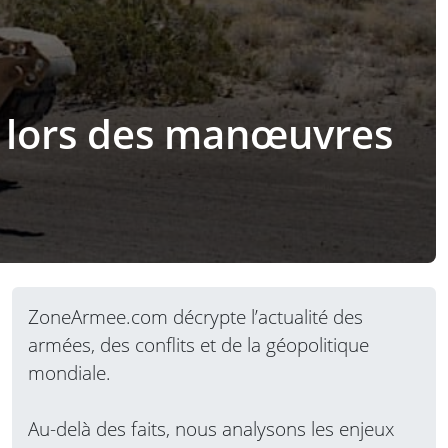
é lors des manœuvres
ZoneArmee.com décrypte l’actualité des
armées, des conflits et de la géopolitique
mondiale.
Au-delà des faits, nous analysons les enjeux