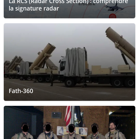
La RCS (Radar Cross Section) : comprendre
la signature radar
Fath-360