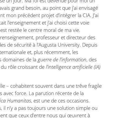
se un jour. Ma foi est devenue pour moi un
 avais grand besoin, au point que j’ai envisagé
t mon précédent projet d’intégrer la CIA. J’ai
t l’enseignement et j’ai choisi cette voie
est restée le centre moral de ma vie.
t renseignement, professeur et directeur des
s de sécurité à l’Augusta University. Depuis
nternationale et, plus récemment, les
s domaines de la
guerre de l’information
, des
 du rôle croissant de
l’intelligence artificielle (IA)
elle – cohabitent souvent dans une trêve fragile
s avec force. La parution récente de la
ica Humanitas
, est une de ces occasions.
 n’y a pas toujours une solution simple ou
ement que ceux d’entre nous qui œuvrent à