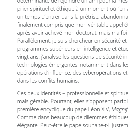
déterminante de rejoindre un ami pour la mes
pilier spirituel et éthique à un moment où j’en
un temps d’entrer dans la prêtrise, abandonnan
finalement compris que mon véritable appel étai
après avoir achevé mon doctorat, mais ma foi 
Parallèlement, je suis chercheur en sécurité e
programmes supérieurs en intelligence et étude
vingt ans, j’analyse les questions de sécurité i
technologies émergentes, notamment dans le
opérations d’influence, des cyberopérations et
dans les conflits humains.
Ces deux identités – professionnelle et spiritu
mais gérable. Pourtant, elles s’opposent parfoi
première encyclique du pape Léon XIV,
Magnif
Comme dans beaucoup de dilemmes éthiques, il
élégante. Peut-être le pape souhaite-t-il just