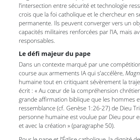
l’intersection entre sécurité et technologie res
crois que la foi catholique et le chercheur en 
permanente. Ils peuvent converger vers un ob
capacités militaires renforcées par l’IA, mais
responsables.
Le défi majeur du pape
Dans un contexte marqué par une compétition
course aux armements IA qui s’accélère,
Magni
humaine tout en critiquant sévèrement la traj
écrit : « Au cœur de la compréhension chrétie
grande affirmation biblique que les hommes et
ressemblance (cf. Genèse 1:26-27) de Dieu Trin
personne humaine est voulue par Dieu pour en
et avec la création » (paragraphe 50).
Pour le pape et l’Église catholique, la dignité