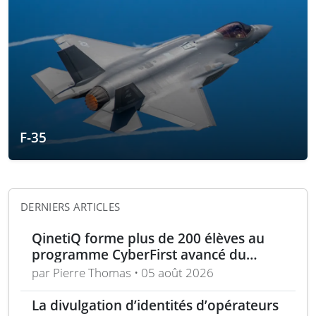
F-35
DERNIERS ARTICLES
QinetiQ forme plus de 200 élèves au
programme CyberFirst avancé du
National Cyber Security Centre
par Pierre Thomas • 05 août 2026
La divulgation d’identités d’opérateurs