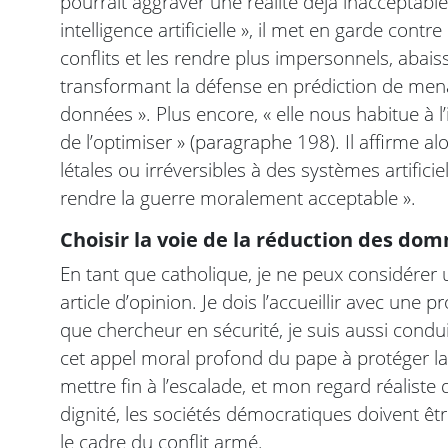
pourrait aggraver une réalité déjà inacceptable
intelligence artificielle », il met en garde contre
conflits et les rendre plus impersonnels, abaiss
transformant la défense en prédiction de menac
données ». Plus encore, « elle nous habitue à l’i
de l’optimiser » (paragraphe 198). Il affirme a
létales ou irréversibles à des systèmes artific
rendre la guerre moralement acceptable ».
Choisir la voie de la réduction des do
En tant que catholique, je ne peux considérer
article d’opinion. Je dois l’accueillir avec une 
que chercheur en sécurité, je suis aussi condui
cet appel moral profond du pape à protéger la 
mettre fin à l’escalade, et mon regard réalist
dignité, les sociétés démocratiques doivent être
le cadre du conflit armé.