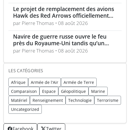
longue portée
Le projet de remplacement des avions
Hawk des Red Arrows officiellement
lancé
par Pierre Thomas • 08 août 2026
Navire de guerre russe ouvre le feu
près du Royaume-Uni tandis qu’un
bateau britannique se rapproche
par Pierre Thomas • 08 août 2026
LES CATÉGORIES
Afrique
Armée de l'Air
Armée de Terre
Comparaison
Espace
Géopolitique
Marine
Matériel
Renseignement
Technologie
Terrorisme
Uncategorized
Facebook
Twitter