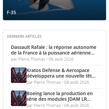
F-35
DERNIERS ARTICLES
Dassault Rafale : la réponse autonome
de la France à la puissance aérienne
moderne
par Pierre Thomas • 08 août 2026
Kratos Defense & Aerospace
développera une nouvelle tête
chercheuse pour les missiles
par Pierre Thomas • 08 août 2026
FGM-148 Javelin
Boeing lance la production en
série des modules JDAM LR
pour frappes de précision
par Pierre Thomas • 08 août 2026