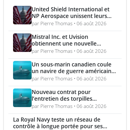
United Shield International et
NP Aerospace unissent leurs
forces pour renforcer le soutien
par Pierre Thomas • 06 août 2026
aux équipes américaines de
déminage
Mistral Inc. et Uvision
obtiennent une nouvelle
commande pour le programme
par Pierre Thomas • 06 août 2026
US Army Lethal Unmanned
Systems
Un sous-marin canadien coule
un navire de guerre américain
lors de l’exercice RIMPAC 2026
par Pierre Thomas • 06 août 2026
Nouveau contrat pour
l’entretien des torpilles
Spearfish et Sting Ray de la
par Pierre Thomas • 06 août 2026
Royal Navy
La Royal Navy teste un réseau de
contrôle à longue portée pour ses