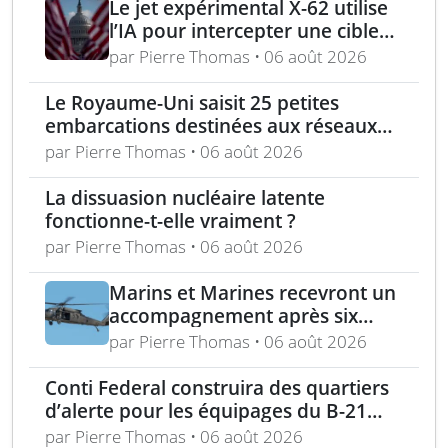
Le jet expérimental X-62 utilise
l’IA pour intercepter une cible
aérienne en conditions réelles
par Pierre Thomas • 06 août 2026
Le Royaume-Uni saisit 25 petites
embarcations destinées aux réseaux
de passeurs pour la Manche
par Pierre Thomas • 06 août 2026
La dissuasion nucléaire latente
fonctionne-t-elle vraiment ?
par Pierre Thomas • 06 août 2026
Marins et Marines recevront un
accompagnement après six
mois d’exemptions médicales
par Pierre Thomas • 06 août 2026
au rasage
Conti Federal construira des quartiers
d’alerte pour les équipages du B-21
Raider
par Pierre Thomas • 06 août 2026