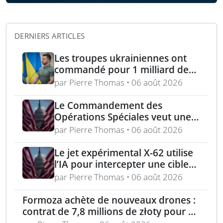
DERNIERS ARTICLES
Les troupes ukrainiennes ont
commandé pour 1 milliard de
dollars lors de la première
par Pierre Thomas • 06 août 2026
année du marché Brave1
Le Commandement des
Opérations Spéciales veut une
mitrailleuse 5,56 mm de 4,5 kg
par Pierre Thomas • 06 août 2026
Le jet expérimental X-62 utilise
l’IA pour intercepter une cible
aérienne en conditions réelles
par Pierre Thomas • 06 août 2026
Formoza achète de nouveaux drones :
contrat de 7,8 millions de złoty pour un
consortium polonais