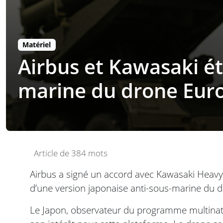
Matériel
Airbus et Kawasaki ét
marine du drone Eur
Article de 384 mots
Airbus a signé un accord avec Kawasaki Heavy
d’une version japonaise anti-sous-marine du
Le Japon, observateur du programme multinat