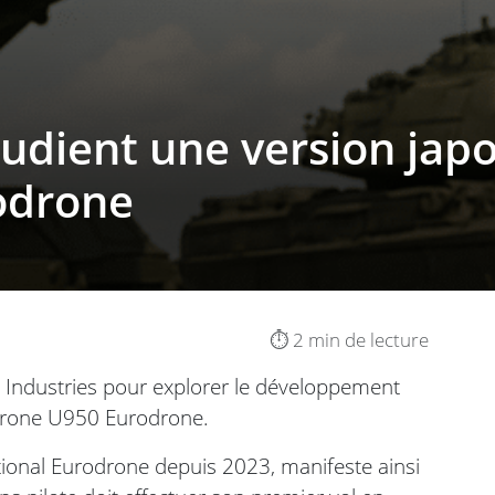
udient une version japo
odrone
⏱️ 2 min de lecture
 Industries pour explorer le développement
 drone U950 Eurodrone.
ional Eurodrone depuis 2023, manifeste ainsi