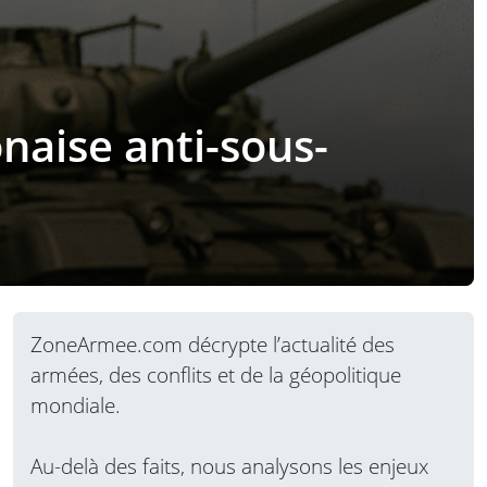
naise anti-sous-
ZoneArmee.com décrypte l’actualité des
armées, des conflits et de la géopolitique
mondiale.
Au-delà des faits, nous analysons les enjeux