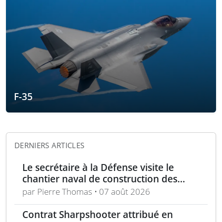
F-35
DERNIERS ARTICLES
Le secrétaire à la Défense visite le
chantier naval de construction des
frégates Type 31 à Rosyth
par Pierre Thomas • 07 août 2026
Contrat Sharpshooter attribué en