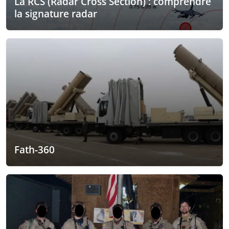
La RCS (Radar Cross Section) : comprendre
la signature radar
Fath-360