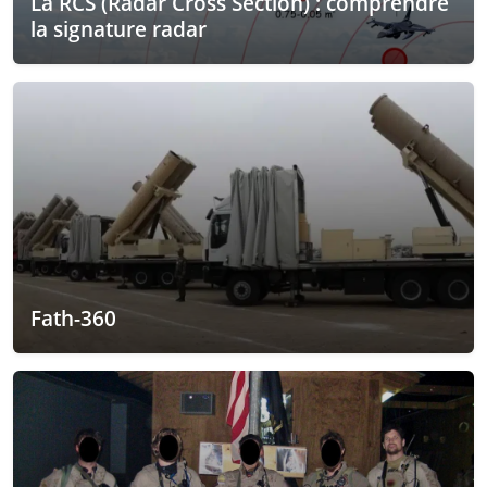
La RCS (Radar Cross Section) : comprendre
la signature radar
Fath-360