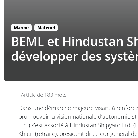
Marine
Matériel
BEML et Hindustan Sh
développer des systè
Article de 183 mots
Dans une démarche majeure visant à renforcer 
promouvoir la vision nationale d’autonomie s
Ltd.) s’est associé à Hindustan Shipyard Ltd.
Khatri (retraité), président-directeur général 