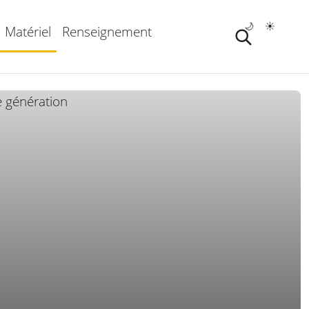
🌙
☀️
Matériel
Renseignement