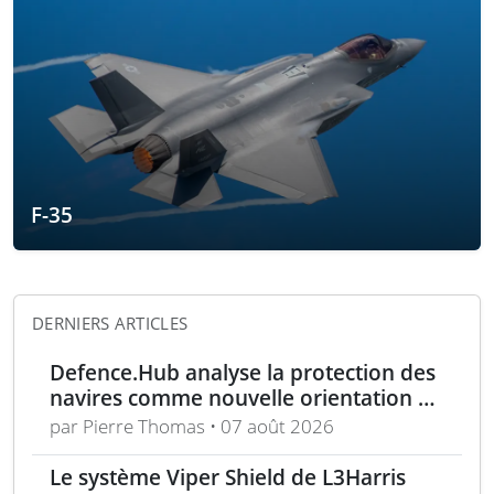
F-35
DERNIERS ARTICLES
Defence.Hub analyse la protection des
navires comme nouvelle orientation du
système MACS
par Pierre Thomas • 07 août 2026
Le système Viper Shield de L3Harris