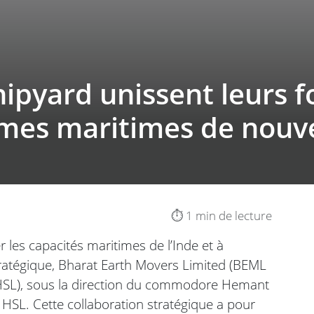
ipyard unissent leurs f
mes maritimes de nouve
⏱️ 1 min de lecture
les capacités maritimes de l’Inde et à
tratégique, Bharat Earth Movers Limited (BEML
 (HSL), sous la direction du commodore Hemant
de HSL. Cette collaboration stratégique a pour