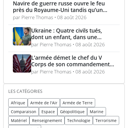
Navire de guerre russe ouvre le feu
près du Royaume-Uni tandis qu’un
bateau britannique se rapproche
par Pierre Thomas • 08 août 2026
Ukraine : Quatre civils tués,
dont un enfant, dans une
attaque russe par missile
par Pierre Thomas • 08 août 2026
balistique sur Kiev – Deux
raffineries russes visées par
L’armée démet le chef du V
l’Ukraine
Corps de son commandement
en Europe
par Pierre Thomas • 08 août 2026
LES CATÉGORIES
Afrique
Armée de l'Air
Armée de Terre
Comparaison
Espace
Géopolitique
Marine
Matériel
Renseignement
Technologie
Terrorisme