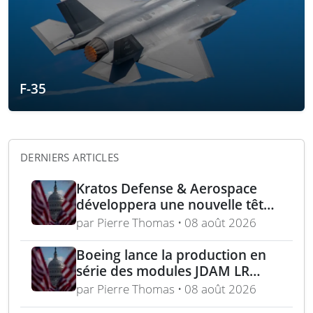
F-35
DERNIERS ARTICLES
Kratos Defense & Aerospace
développera une nouvelle tête
chercheuse pour les missiles
par Pierre Thomas • 08 août 2026
FGM-148 Javelin
Boeing lance la production en
série des modules JDAM LR
pour frappes de précision
par Pierre Thomas • 08 août 2026
longue portée