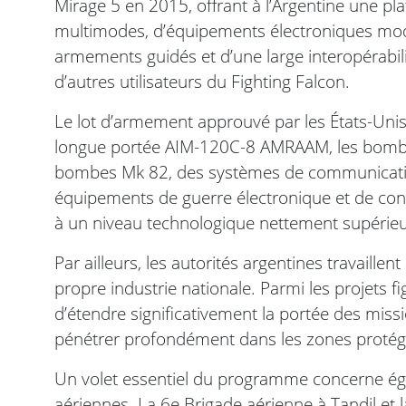
Mirage 5 en 2015, offrant à l’Argentine une p
multimodes, d’équipements électroniques mod
armements guidés et d’une large interopérabili
d’autres utilisateurs du Fighting Falcon.
Le lot d’armement approuvé par les États-Uni
longue portée AIM-120C-8 AMRAAM, les bombe
bombes Mk 82, des systèmes de communication
équipements de guerre électronique et de cont
à un niveau technologique nettement supérieur
Par ailleurs, les autorités argentines travaille
propre industrie nationale. Parmi les projets 
d’étendre significativement la portée des miss
pénétrer profondément dans les zones protégé
Un volet essentiel du programme concerne ég
aériennes. La 6e Brigade aérienne à Tandil et 