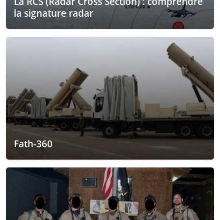
La RCS (Radar Cross Section) : comprendre
la signature radar
Fath-360