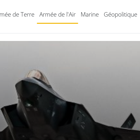
mée de Terre
Armée de l'Air
Marine
Géopolitique