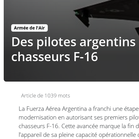
Armée de l'Air
Des pilotes argentins 
chasseurs F-16
Article de 1039 mots
La Fuerza Aérea Argentina a franchi une étap
modernisation en autorisant ses premiers pilot
chasseurs F-16. Cette avancée marque la fin d
l’appareil de sa pleine capacité opérationnelle 