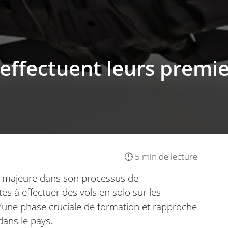
effectuent leurs premier
⏱️ 5 min de lecture
e majeure dans son processus de
es à effectuer des vols en solo sur les
’une phase cruciale de formation et rapproche
dans le pays.