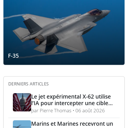
F-35
DERNIERS ARTICLES
Le jet expérimental X-62 utilise
l’IA pour intercepter une cible
aérienne en conditions réelles
par Pierre Thomas • 06 août 2026
Marins et Marines recevront un