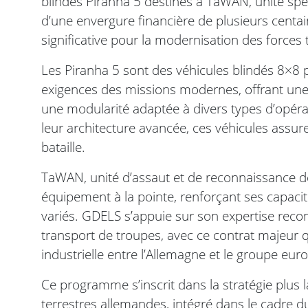
blindés Piranha 5 destinés à TaWAN, unité sp
d’une envergure financière de plusieurs centa
significative pour la modernisation des forces
Les Piranha 5 sont des véhicules blindés 8×8
exigences des missions modernes, offrant une 
une modularité adaptée à divers types d’opér
leur architecture avancée, ces véhicules assure
bataille.
TaWAN, unité d’assaut et de reconnaissance de
équipement à la pointe, renforçant ses capac
variés. GDELS s’appuie sur son expertise reco
transport de troupes, avec ce contrat majeur 
industrielle entre l’Allemagne et le groupe eur
Ce programme s’inscrit dans la stratégie plus l
terrestres allemandes, intégré dans le cadre 