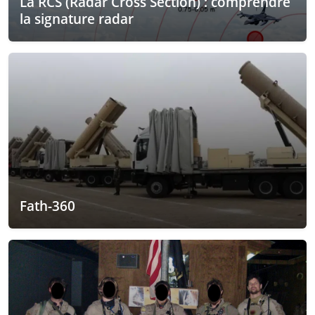
La RCS (Radar Cross Section) : comprendre
la signature radar
Fath-360