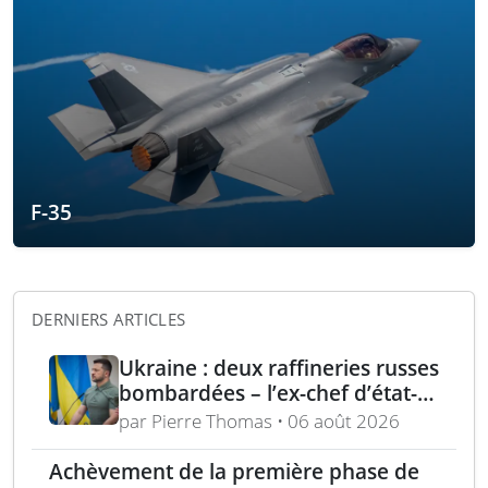
F-35
DERNIERS ARTICLES
Ukraine : deux raffineries russes
bombardées – l’ex-chef d’état-
major ukrainien juge l’OTAN
par Pierre Thomas • 06 août 2026
dépassée
Achèvement de la première phase de