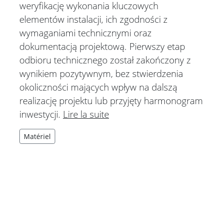
weryfikację wykonania kluczowych
elementów instalacji, ich zgodności z
wymaganiami technicznymi oraz
dokumentacją projektową. Pierwszy etap
odbioru technicznego został zakończony z
wynikiem pozytywnym, bez stwierdzenia
okoliczności mających wpływ na dalszą
realizację projektu lub przyjęty harmonogram
inwestycji.
Lire la suite
Matériel