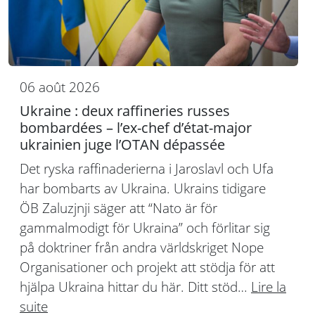
06 août 2026
Ukraine : deux raffineries russes
bombardées – l’ex-chef d’état-major
ukrainien juge l’OTAN dépassée
Det ryska raffinaderierna i Jaroslavl och Ufa
har bombarts av Ukraina. Ukrains tidigare
ÖB Zaluzjnji säger att “Nato är för
gammalmodigt för Ukraina” och förlitar sig
på doktriner från andra världskriget Nope
Organisationer och projekt att stödja för att
hjälpa Ukraina hittar du här. Ditt stöd…
Lire la
suite