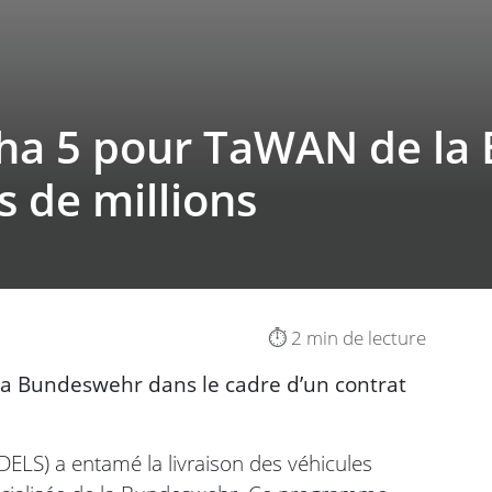
nha 5 pour TaWAN de la
s de millions
⏱️ 2 min de lecture
la Bundeswehr dans le cadre d’un contrat
LS) a entamé la livraison des véhicules