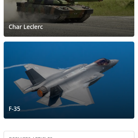
Char Leclerc
F-35