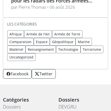
pour les radars des Forces armées
polonaises
par Pierre Thomas • 06 août 2026
LES CATÉGORIES
Afrique
Armée de l'Air
Armée de Terre
Comparaison
Espace
Géopolitique
Marine
Matériel
Renseignement
Technologie
Terrorisme
Uncategorized
Facebook
Twitter
Catégories
Dossiers
Dossiers
DEVGRU