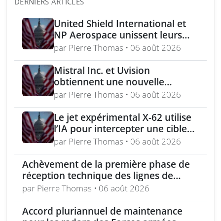
DERNIERS ARTICLES
United Shield International et
NP Aerospace unissent leurs
forces pour renforcer le soutien
par Pierre Thomas • 06 août 2026
aux équipes américaines de
déminage
Mistral Inc. et Uvision
obtiennent une nouvelle
commande pour le programme
par Pierre Thomas • 06 août 2026
US Army Lethal Unmanned
Systems
Le jet expérimental X-62 utilise
l’IA pour intercepter une cible
aérienne en conditions réelles
par Pierre Thomas • 06 août 2026
Achèvement de la première phase de
réception technique des lignes de
production d’armement gros calibre
par Pierre Thomas • 06 août 2026
Accord pluriannuel de maintenance