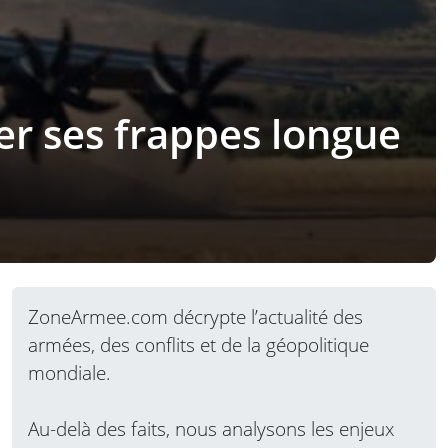
er ses frappes longue
ZoneArmee.com décrypte l’actualité des
armées, des conflits et de la géopolitique
mondiale.
Au-delà des faits, nous analysons les enjeux