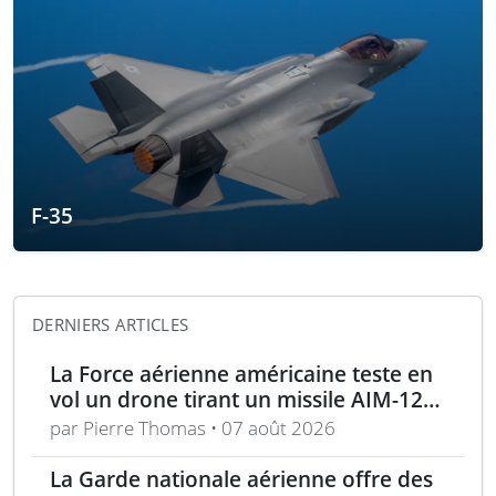
F-35
DERNIERS ARTICLES
La Force aérienne américaine teste en
vol un drone tirant un missile AIM-120
en conditions réelles
par Pierre Thomas • 07 août 2026
La Garde nationale aérienne offre des