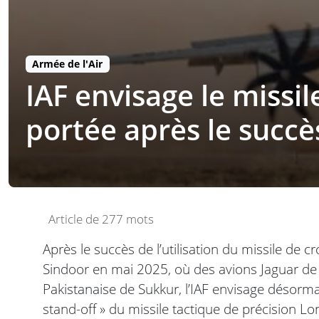
Armée de l'Air
IAF envisage le missi
portée après le succ
Article de 277 mots
Après le succès de l’utilisation du missile de c
Sindoor en mai 2025, où des avions Jaguar de l’
Pakistanaise de Sukkur, l’IAF envisage désorma
stand-off » du missile tactique de précision Lo