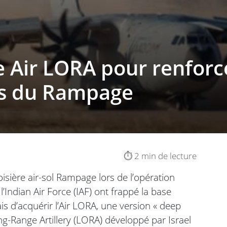
le Air LORA pour renforc
ès du Rampage
⏱️ 2 min de lecture
roisière air-sol Rampage lors de l’opération
Indian Air Force (IAF) ont frappé la base
is d’acquérir l’Air LORA, une version « deep
ng-Range Artillery (LORA) développé par Israel