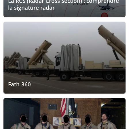
La RCS (Radar Cross Section) : comprendre
la signature radar
Fath-360