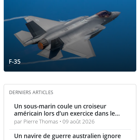
F-35
DERNIERS ARTICLES
Un sous-marin coule un croiseur
américain lors d’un exercice dans le
Pacifique
par Pierre Thomas • 09 août 2026
Un navire de guerre australien ignore