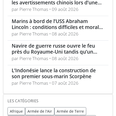
les avertissements chinois lors d’une
traversée en mer de Chine méridionale
par Pierre Thomas • 09 août 2026
Marins à bord de l’USS Abraham
Lincoln : conditions difficiles et moral
en berne selon leurs familles
par Pierre Thomas • 08 août 2026
Navire de guerre russe ouvre le feu
près du Royaume-Uni tandis qu’un
bateau britannique se rapproche
par Pierre Thomas • 08 août 2026
L’Indonésie lance la construction de
son premier sous-marin Scorpène
par Pierre Thomas • 07 août 2026
LES CATÉGORIES
Afrique
Armée de l'Air
Armée de Terre