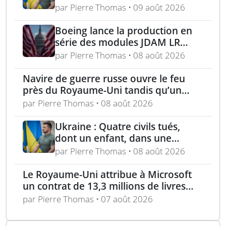
Kharkiv – acquisition turque de
par Pierre Thomas • 09 août 2026
lance-roquettes M270 et
missiles ATACMS
Boeing lance la production en
série des modules JDAM LR
pour frappes de précision
par Pierre Thomas • 08 août 2026
longue portée
Navire de guerre russe ouvre le feu
près du Royaume-Uni tandis qu’un
bateau britannique se rapproche
par Pierre Thomas • 08 août 2026
Ukraine : Quatre civils tués,
dont un enfant, dans une
attaque russe par missile
par Pierre Thomas • 08 août 2026
balistique sur Kiev – Deux
raffineries russes visées par
Le Royaume-Uni attribue à Microsoft
l’Ukraine
un contrat de 13,3 millions de livres
pour l’analyse des menaces
par Pierre Thomas • 07 août 2026