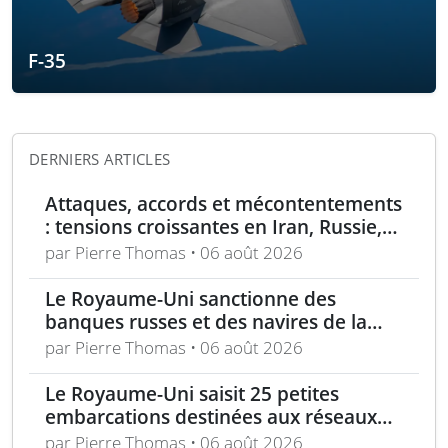
F-35
DERNIERS ARTICLES
Attaques, accords et mécontentements
: tensions croissantes en Iran, Russie,
Chine, Corée du Nord et jihadistes
par Pierre Thomas • 06 août 2026
Le Royaume-Uni sanctionne des
banques russes et des navires de la
flotte fantôme liée à Moscou
par Pierre Thomas • 06 août 2026
Le Royaume-Uni saisit 25 petites
embarcations destinées aux réseaux
de passeurs pour la Manche
par Pierre Thomas • 06 août 2026