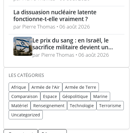
La dissuasion nucléaire latente
fonctionne-t-elle vraiment ?
par Pierre Thomas • 06 août 2026
Le prix du sang : en Israël, le
sacrifice militaire devient un
enjeu politique majeur
par Pierre Thomas • 06 août 2026
LES CATÉGORIES
Afrique
Armée de l'Air
Armée de Terre
Comparaison
Espace
Géopolitique
Marine
Matériel
Renseignement
Technologie
Terrorisme
Uncategorized