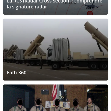
La RCS (Radar Cross Section) : comprendre
la signature radar
Fath-360