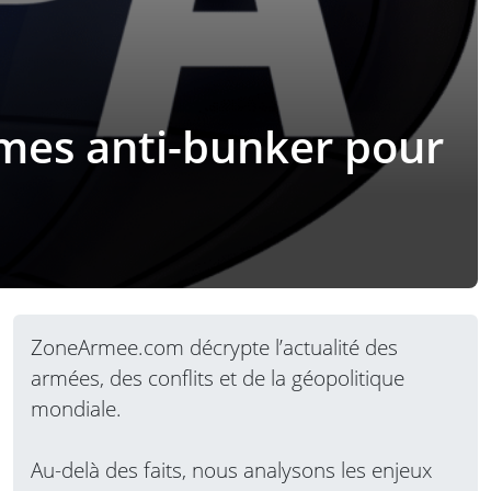
rmes anti-bunker pour
ZoneArmee.com décrypte l’actualité des
armées, des conflits et de la géopolitique
mondiale.
Au-delà des faits, nous analysons les enjeux