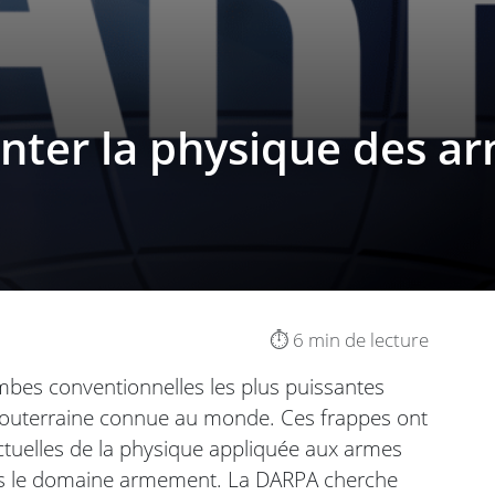
nter la physique des a
⏱️ 6 min de lecture
mbes conventionnelles les plus puissantes
e souterraine connue au monde. Ces frappes ont
s actuelles de la physique appliquée aux armes
ans le domaine armement. La DARPA cherche