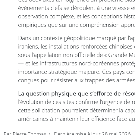
événements clefs se déroulent à une vitesse e
observation complexe, et les conceptions hist
empiriques que sur une compréhension appr
Dans un contexte géopolitique marqué par l’
iraniens, les installations renforcées chinois
sous l’appellation non officielle de « Grande Mu
— et les infrastructures nord-coréennes proté
importance stratégique majeure. Ces pays cont
conçues pour résister aux frappes des armées
La question physique que s’efforce de réso
l’évolution de ces sites confirme l’urgence de 
cette sollicitation pourraient déterminer la ca
américaines à maintenir leur efficience face au
Par
Pierre Thomas
•
Dernière mise à jour
28 mai 2026