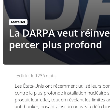
Matériel
La DARPA veut réinve
percer plus profond
Article de 1236 mots
Les États-Unis ont récemment utilisé leurs bo
contre la plus profonde installation nucléair
produit leur effet, tout en révélant les limite
anti-bunker, posant ainsi un nouveau défi d