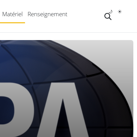
🌙
☀️
Matériel
Renseignement