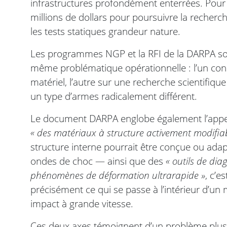
infrastructures profondément enterrées. Pour l
millions de dollars pour poursuivre la recherche,
les tests statiques grandeur nature.
Les programmes NGP et la RFI de la DARPA son
même problématique opérationnelle : l’un con
matériel, l’autre sur une recherche scientifiq
un type d’armes radicalement différent.
Le document DARPA englobe également l’appel 
« des matériaux à structure activement modifia
structure interne pourrait être conçue ou adap
ondes de choc — ainsi que des
« outils de dia
phénomènes de déformation ultrarapide »
, c’e
précisément ce qui se passe à l’intérieur d’u
impact à grande vitesse.
Ces deux axes témoignent d’un problème plus v