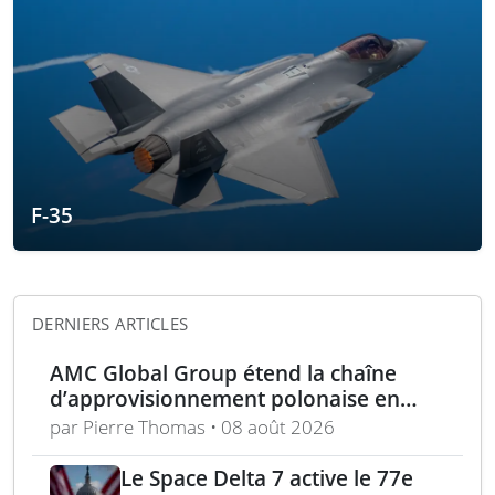
F-35
DERNIERS ARTICLES
AMC Global Group étend la chaîne
d’approvisionnement polonaise en
munitions de 155 mm
par Pierre Thomas • 08 août 2026
Le Space Delta 7 active le 77e