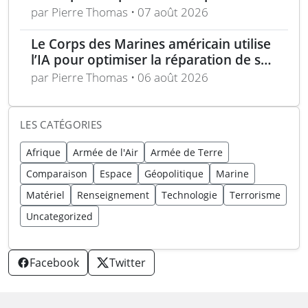
composants de sUAS
par Pierre Thomas • 07 août 2026
Le Corps des Marines américain utilise
l’IA pour optimiser la réparation de ses
équipements
par Pierre Thomas • 06 août 2026
LES CATÉGORIES
Afrique
Armée de l'Air
Armée de Terre
Comparaison
Espace
Géopolitique
Marine
Matériel
Renseignement
Technologie
Terrorisme
Uncategorized
Facebook
Twitter