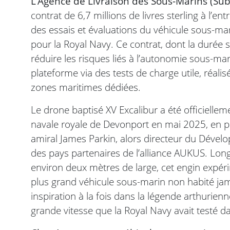
L’Agence de Livraison des Sous-Marins (Su
contrat de 6,7 millions de livres sterling à l’
des essais et évaluations du véhicule sous-m
pour la Royal Navy. Ce contrat, dont la durée 
réduire les risques liés à l’autonomie sous-mari
plateforme via des tests de charge utile, réali
zones maritimes dédiées.
Le drone baptisé XV Excalibur a été officiellem
navale royale de Devonport en mai 2025, en pr
amiral James Parkin, alors directeur du Dével
des pays partenaires de l’alliance AUKUS. Lo
environ deux mètres de large, cet engin expéri
plus grand véhicule sous-marin non habité jam
inspiration à la fois dans la légende arthurie
grande vitesse que la Royal Navy avait testé 