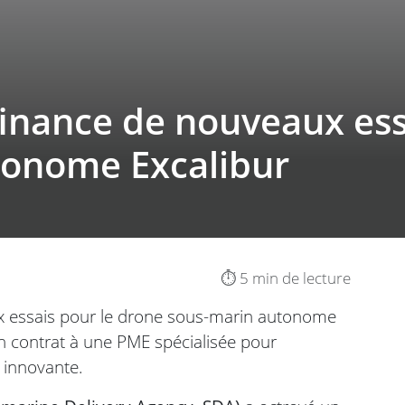
inance de nouveaux ess
tonome Excalibur
⏱️ 5 min de lecture
x essais pour le drone sous-marin autonome
’un contrat à une PME spécialisée pour
 innovante.