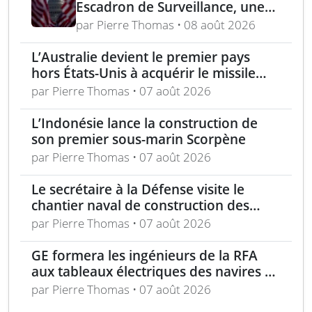
Escadron de Surveillance, une
nouvelle ère du suivi de cibles
par Pierre Thomas • 08 août 2026
spatiales
L’Australie devient le premier pays
hors États-Unis à acquérir le missile
AIM-260 JATM
par Pierre Thomas • 07 août 2026
L’Indonésie lance la construction de
son premier sous-marin Scorpène
par Pierre Thomas • 07 août 2026
Le secrétaire à la Défense visite le
chantier naval de construction des
frégates Type 31 à Rosyth
par Pierre Thomas • 07 août 2026
GE formera les ingénieurs de la RFA
aux tableaux électriques des navires de
la classe Tide
par Pierre Thomas • 07 août 2026