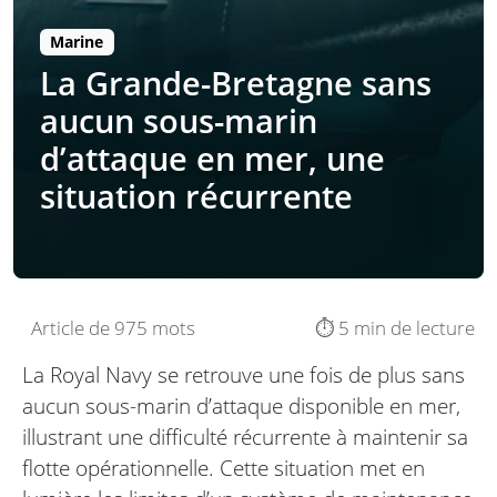
Marine
La Grande-Bretagne sans
aucun sous-marin
d’attaque en mer, une
situation récurrente
Article de 975 mots
⏱️ 5 min de lecture
La Royal Navy se retrouve une fois de plus sans
aucun sous-marin d’attaque disponible en mer,
illustrant une difficulté récurrente à maintenir sa
flotte opérationnelle. Cette situation met en