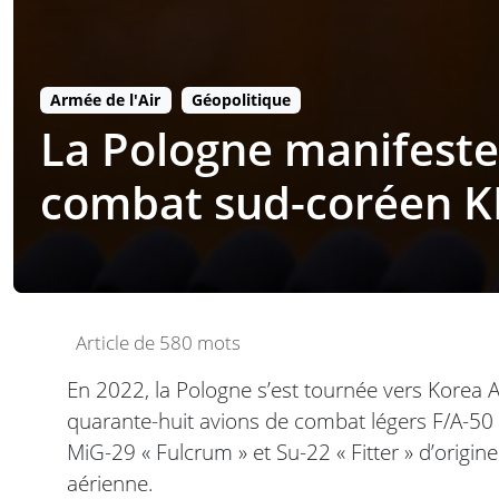
Armée de l'Air
Géopolitique
La Pologne manifeste 
combat sud-coréen K
Article de 580 mots
En 2022, la Pologne s’est tournée vers Korea A
quarante-huit avions de combat légers F/A-50 
MiG-29 « Fulcrum » et Su-22 « Fitter » d’origin
aérienne.