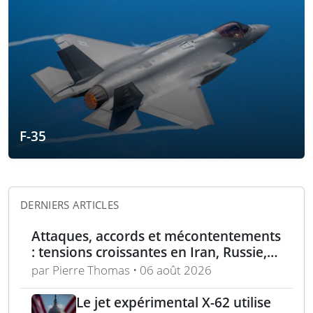
F-35
DERNIERS ARTICLES
Attaques, accords et mécontentements
: tensions croissantes en Iran, Russie,
Chine, Corée du Nord et jihadistes
par Pierre Thomas • 06 août 2026
Le jet expérimental X-62 utilise