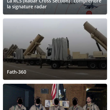
La RCS (Radar Cross Section) : comprendre
la signature radar
Fath-360