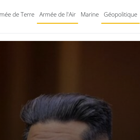
mée de Terre
Armée de l'Air
Marine
Géopolitique