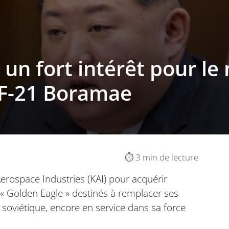
un fort intérêt pour le
F-21 Boramae
⏱️ 3 min de lecture
erospace Industries (KAI) pour acquérir
« Golden Eagle » destinés à remplacer ses
e soviétique, encore en service dans sa force