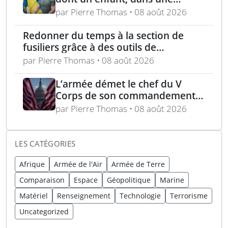
attaque russe par missile
par Pierre Thomas • 08 août 2026
balistique sur Kiev – Deux
raffineries russes visées par
Redonner du temps à la section de
l’Ukraine
fusiliers grâce à des outils de
planification optimisés
par Pierre Thomas • 08 août 2026
L’armée démet le chef du V
Corps de son commandement
en Europe
par Pierre Thomas • 08 août 2026
LES CATÉGORIES
Afrique
Armée de l'Air
Armée de Terre
Comparaison
Espace
Géopolitique
Marine
Matériel
Renseignement
Technologie
Terrorisme
Uncategorized