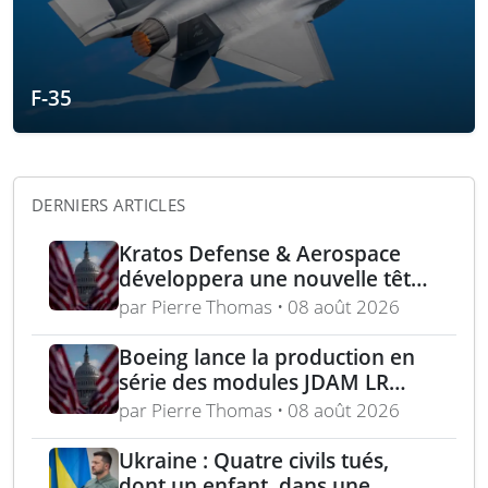
F-35
DERNIERS ARTICLES
Kratos Defense & Aerospace
développera une nouvelle tête
chercheuse pour les missiles
par Pierre Thomas • 08 août 2026
FGM-148 Javelin
Boeing lance la production en
série des modules JDAM LR
pour frappes de précision
par Pierre Thomas • 08 août 2026
longue portée
Ukraine : Quatre civils tués,
dont un enfant, dans une