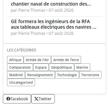
chantier naval de construction des
frégates Type 31 à Rosyth
par Pierre Thomas • 07 août 2026
GE formera les ingénieurs de la RFA
aux tableaux électriques des navires de
la classe Tide
par Pierre Thomas • 07 août 2026
LES CATÉGORIES
Afrique
Armée de l'Air
Armée de Terre
Comparaison
Espace
Géopolitique
Marine
Matériel
Renseignement
Technologie
Terrorisme
Uncategorized
Facebook
Twitter