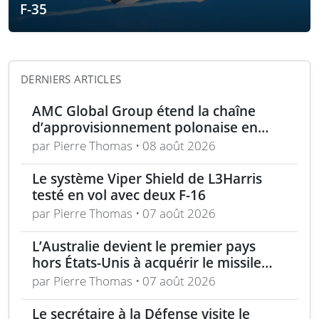
F-35
DERNIERS ARTICLES
AMC Global Group étend la chaîne
d’approvisionnement polonaise en
munitions de 155 mm
par Pierre Thomas • 08 août 2026
Le système Viper Shield de L3Harris
testé en vol avec deux F-16
par Pierre Thomas • 07 août 2026
L’Australie devient le premier pays
hors États-Unis à acquérir le missile
AIM-260 JATM
par Pierre Thomas • 07 août 2026
Le secrétaire à la Défense visite le