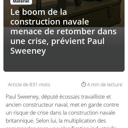
Matériel
Le boom de la
construction navale
menace de retomber dans
une crise, prévient Paul
Sweeney
Article de 831 mots
⏱️ 4 min de lecture
Paul Sweeney, député écossais travailliste et
ancien constructeur naval, met en garde contre
un risque de crise dans la construction navale
britannique. Selon lui, la multiplication des