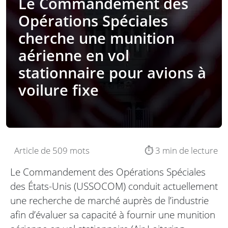
Le Commandement des
Opérations Spéciales
cherche une munition
aérienne en vol
stationnaire pour avions à
voilure fixe
Article de 509 mots
⏱️ 3 min de lecture
Le Commandement des Opérations Spéciales
des États-Unis (USSOCOM) conduit actuellement
une recherche de marché auprès de l’industrie
afin d’évaluer sa capacité à fournir une munition