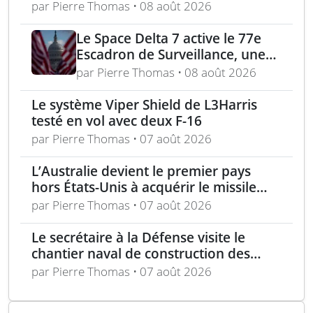
munitions de 155 mm
par Pierre Thomas • 08 août 2026
Le Space Delta 7 active le 77e
Escadron de Surveillance, une
nouvelle ère du suivi de cibles
par Pierre Thomas • 08 août 2026
spatiales
Le système Viper Shield de L3Harris
testé en vol avec deux F-16
par Pierre Thomas • 07 août 2026
L’Australie devient le premier pays
hors États-Unis à acquérir le missile
AIM-260 JATM
par Pierre Thomas • 07 août 2026
Le secrétaire à la Défense visite le
chantier naval de construction des
frégates Type 31 à Rosyth
par Pierre Thomas • 07 août 2026