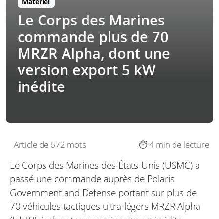
Matériel
Le Corps des Marines
commande plus de 70
MRZR Alpha, dont une
version export 5 kW
inédite
Article de 672 mots
⏱️ 4 min de lecture
Le Corps des Marines des États-Unis (USMC) a
passé une commande auprès de Polaris
Government and Defense portant sur plus de
70 véhicules tactiques ultra-légers MRZR Alpha