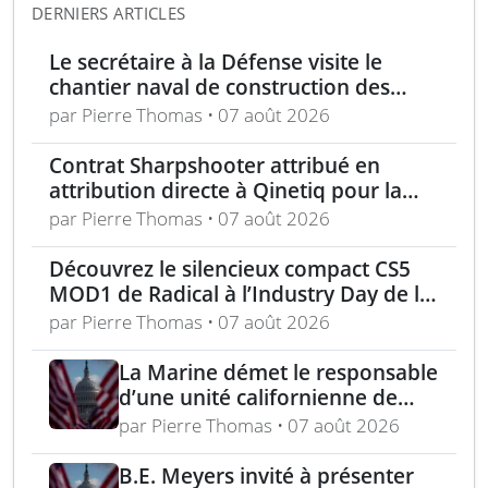
DERNIERS ARTICLES
Le secrétaire à la Défense visite le
chantier naval de construction des
frégates Type 31 à Rosyth
par Pierre Thomas • 07 août 2026
Contrat Sharpshooter attribué en
attribution directe à Qinetiq pour la
période 2026-2028
par Pierre Thomas • 07 août 2026
Découvrez le silencieux compact CS5
MOD1 de Radical à l’Industry Day de la
Marine la semaine prochaine
par Pierre Thomas • 07 août 2026
La Marine démet le responsable
d’une unité californienne de
formation médicale
par Pierre Thomas • 07 août 2026
B.E. Meyers invité à présenter