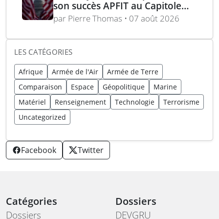
son succès APFIT au Capitole
devant le Congrès et le
par Pierre Thomas • 07 août 2026
Pentagone
LES CATÉGORIES
Afrique
Armée de l'Air
Armée de Terre
Comparaison
Espace
Géopolitique
Marine
Matériel
Renseignement
Technologie
Terrorisme
Uncategorized
Facebook
Twitter
Catégories
Dossiers
Dossiers
DEVGRU