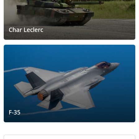
Char Leclerc
F-35