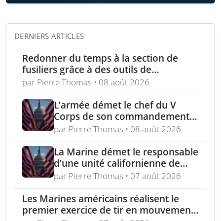
DERNIERS ARTICLES
Redonner du temps à la section de
fusiliers grâce à des outils de
planification optimisés
par Pierre Thomas • 08 août 2026
L’armée démet le chef du V
Corps de son commandement
en Europe
par Pierre Thomas • 08 août 2026
La Marine démet le responsable
d’une unité californienne de
formation médicale
par Pierre Thomas • 07 août 2026
Les Marines américains réalisent le
premier exercice de tir en mouvement