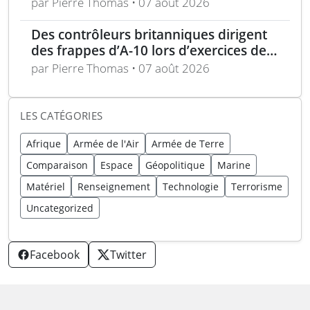
avec tir de couverture à Okinawa
par Pierre Thomas • 07 août 2026
Des contrôleurs britanniques dirigent
des frappes d’A-10 lors d’exercices de
soutien aérien rapproché
par Pierre Thomas • 07 août 2026
LES CATÉGORIES
Afrique
Armée de l'Air
Armée de Terre
Comparaison
Espace
Géopolitique
Marine
Matériel
Renseignement
Technologie
Terrorisme
Uncategorized
Facebook
Twitter