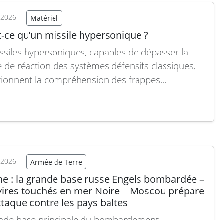
ations douanières et d’autres…
Lire la suite
t 2026
Matériel
t-ce qu’un missile hypersonique ?
ssiles hypersoniques, capables de dépasser la
e de réaction des systèmes défensifs classiques,
tionnent la compréhension des frappes
es. Grâce à leur vitesse extrême et leur capacité
uvrer en vol, ils réduisent drastiquement le
e décision tout en restant difficiles à détecter,
r ou intercepter. Ces missiles…
Lire la suite
t 2026
Armée de Terre
ne : la grande base russe Engels bombardée –
vires touchés en mer Noire – Moscou prépare
taque contre les pays baltes
nde base principale du bombardement