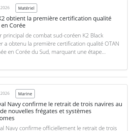
t 2026
Matériel
2 obtient la première certification qualité
en Corée
r principal de combat sud-coréen K2 Black
r a obtenu la première certification qualité OTAN
ée en Corée du Sud, marquant une étape
nte pour l’industrie militaire du pays. Cette
aissance atteste de la conformité élevée du K2
rmes internationales de performance et de
té, renforçant ainsi la…
Lire la suite
t 2026
Marine
al Navy confirme le retrait de trois navires au
 de nouvelles frégates et systèmes
nomes
l Navy confirme officiellement le retrait de trois