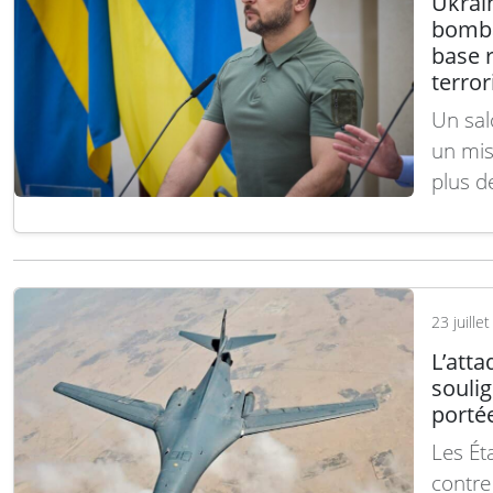
Ukrain
bomba
base r
terror
Un sal
un mis
plus de
straté
nouvea
centr
23 juille
L’atta
soulig
porté
Les Ét
contre