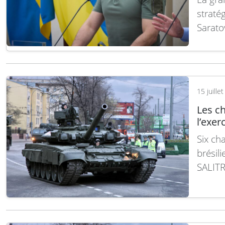
straté
Saratov
l’Ukra
plus h
rensei
attaqu
15 juille
suite
Les ch
l’exer
Six ch
brésili
SALITR
extérie
Lors d
variée
argent