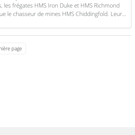
s, les frégates HMS Iron Duke et HMS Richmond
que le chasseur de mines HMS Chiddingfold. Leurs
ns seront reprises par les futures frégates de type
type 31 ainsi que par des systèmes autonomes de
contre les…
Lire la suite
nière page