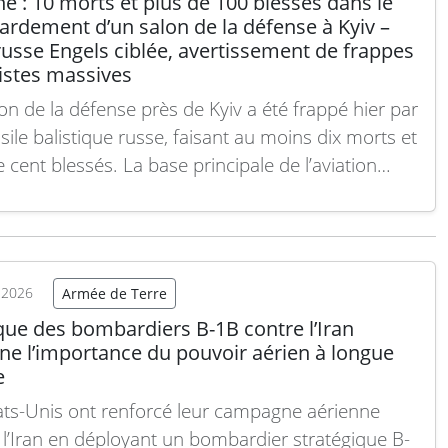
e : 10 morts et plus de 100 blessés dans le
rdement d’un salon de la défense à Kyiv –
usse Engels ciblée, avertissement de frappes
istes massives
on de la défense près de Kyiv a été frappé hier par
sile balistique russe, faisant au moins dix morts et
 cent blessés. La base principale de l’aviation
gique russe Engels-2, située près de Saratov, a de
u été bombardée cette nuit, tout comme le
e…
Lire la suite
t 2026
Armée de Terre
que des bombardiers B-1B contre l’Iran
ne l’importance du pouvoir aérien à longue
e
ats-Unis ont renforcé leur campagne aérienne
 l’Iran en déployant un bombardier stratégique B-