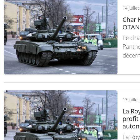
14 juille
Char K
OTAN 
Le cha
Panthe
décern
importa
reconn
aux no
fiabili
13 juille
La Roy
profit
auto
La Roya