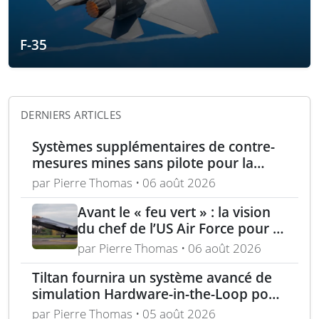
F-35
DERNIERS ARTICLES
Systèmes supplémentaires de contre-
mesures mines sans pilote pour la
Marine française
par Pierre Thomas • 06 août 2026
Avant le « feu vert » : la vision
du chef de l’US Air Force pour la
puissance aérienne alliée passe
par Pierre Thomas • 06 août 2026
par la langue, la culture et
Tiltan fournira un système avancé de
l’expertise régionale
simulation Hardware-in-the-Loop pour
un programme électro-optique IR
par Pierre Thomas • 05 août 2026