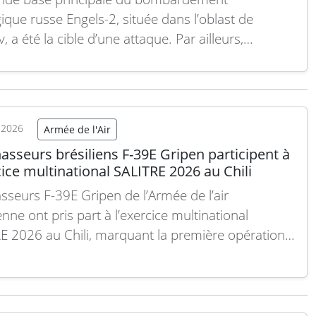
gique russe Engels-2, située dans l’oblast de
, a été la cible d’une attaque. Par ailleurs,
ine a frappé hier 20 navires russes en mer Noire,
uit supplémentaires durant la nuit. Selon les
gnements lituaniens, Moscou prépare des
es contre les infrastructures critiques…
Lire la
t 2026
Armée de l'Air
asseurs brésiliens F-39E Gripen participent à
cice multinational SALITRE 2026 au Chili
asseurs F-39E Gripen de l’Armée de l’air
enne ont pris part à l’exercice multinational
E 2026 au Chili, marquant la première opération
ure de cet appareil hors du territoire brésilien.
e cet exercice, les Gripen ont réalisé des missions
s aux côtés de forces aériennes chiliennes,
ines, colombiennes,…
Lire la suite