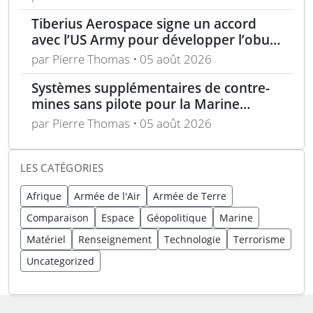
unique
Tiberius Aerospace signe un accord
avec l’US Army pour développer l’obus
d’artillerie guidée Sceptre
par Pierre Thomas • 05 août 2026
Systèmes supplémentaires de contre-
mines sans pilote pour la Marine
nationale française
par Pierre Thomas • 05 août 2026
LES CATÉGORIES
Afrique
Armée de l'Air
Armée de Terre
Comparaison
Espace
Géopolitique
Marine
Matériel
Renseignement
Technologie
Terrorisme
Uncategorized