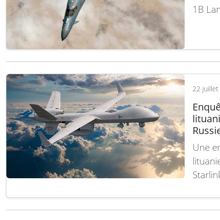
1B Lan
Gardie
ainsi 
conven
opérat
22 juille
Enquêt
lituan
Russi
Une en
lituan
Starli
à usag
vigueu
sociét