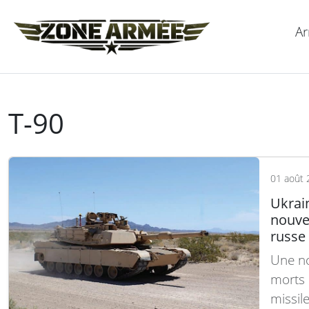
Ar
T-90
01 août 
Ukrain
nouvel
russe
Une no
morts e
missile