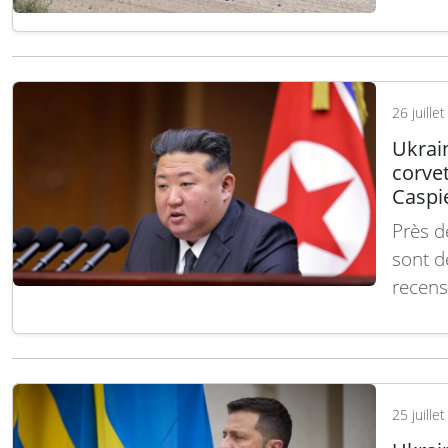
Parall
région
l’armé
d’ens
26 juille
Ukrain
corve
Caspi
Près d
sont d
recens
pertes
des so
invali
25 juille