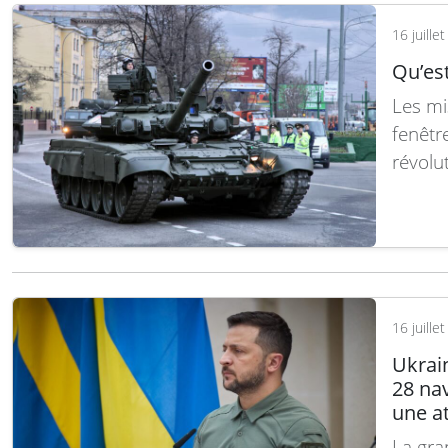
déclar
16 juille
Qu’es
Les mi
fenêtr
révolu
modern
à manœ
temps d
prévoi
16 juille
Ukrai
28 na
une at
La gra