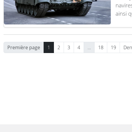
navire
ainsi 
missio
26 et 
lutte 
Première page
1
2
3
4
…
18
19
Der