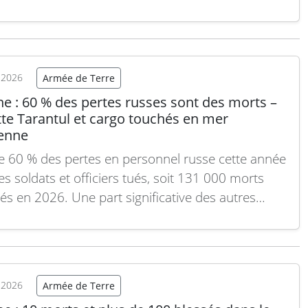
èlement, une raffinerie russe située à Oufa, dans la
 russe de Bachkourtostan, a été bombardée par
e ukrainienne. Malgré un avantage stratégique
emble dans…
Lire la suite
t 2026
Armée de Terre
e : 60 % des pertes russes sont des morts –
tte Tarantul et cargo touchés en mer
enne
e 60 % des pertes en personnel russe cette année
es soldats et officiers tués, soit 131 000 morts
és en 2026. Une part significative des autres
, estimées à plus de 40 % de blessés, concerne
ldats gravement mutilés, probablement devenus
des de guerre. Dans la…
Lire la suite
t 2026
Armée de Terre