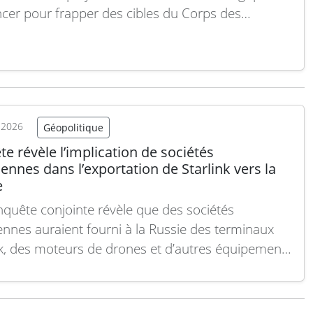
cer pour frapper des cibles du Corps des
ns de la Révolution islamique (CGRI), intégrant
l’une de leurs plateformes d’attaque
tionnelle les plus puissantes dans ce conflit. Cette
ion met en lumière la capacité…
Lire la suite
t 2026
Géopolitique
e révèle l’implication de sociétés
iennes dans l’exportation de Starlink vers la
e
quête conjointe révèle que des sociétés
iennes auraient fourni à la Russie des terminaux
nk, des moteurs de drones et d’autres équipements
e dual, malgré les sanctions européennes en
r. Ces livraisons auraient été effectuées via des
és intermédiaires, en recourant à de fausses