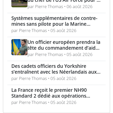
puissance aérienne alliée passe
par Pierre Thomas • 06 août 2026
par la langue, la culture et
l’expertise régionale
Systèmes supplémentaires de contre-
mines sans pilote pour la Marine
nationale française
par Pierre Thomas • 05 août 2026
Un officier européen prendra la
tête du commandement d’aide
militaire à l’Ukraine d’ici un an
par Pierre Thomas • 05 août 2026
Des cadets officiers du Yorkshire
s’entraînent avec les Néerlandais aux
Pays-Bas
par Pierre Thomas • 05 août 2026
La France reçoit le premier NH90
Standard 2 dédié aux opérations
spéciales
par Pierre Thomas • 05 août 2026