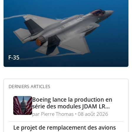
F-35
DERNIERS ARTICLES
Boeing lance la production en
série des modules JDAM LR
pour frappes de précision
par Pierre Thomas • 08 août 2026
longue portée
Le projet de remplacement des avions