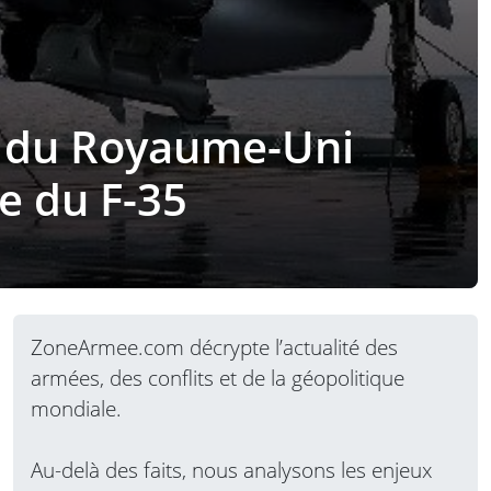
ce du Royaume-Uni
e du F-35
ZoneArmee.com décrypte l’actualité des
armées, des conflits et de la géopolitique
mondiale.
Au-delà des faits, nous analysons les enjeux