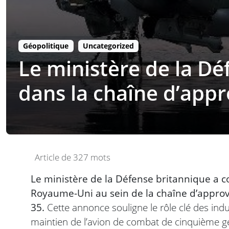
Géopolitique
Uncategorized
Le ministère de la D
dans la chaîne d’app
Article de 327 mots
Le ministère de la Défense britannique a c
Royaume-Uni au sein de la chaîne d’appr
35.
Cette annonce souligne le rôle clé des indu
maintien de l’avion de combat de cinquième gén