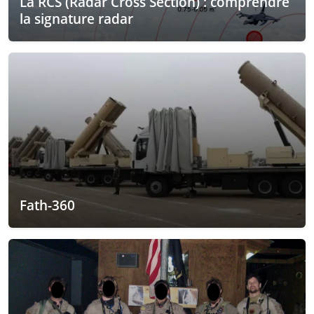
La RCS (Radar Cross Section) : comprendre
la signature radar
Fath-360