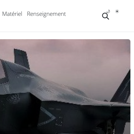
🌙
☀️
Matériel
Renseignement