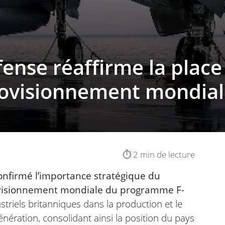
éfense réaffirme la pla
rovisionnement mondial
⏱️ 2 min de lecture
onfirmé l’importance stratégique du
ovisionnement mondiale du programme F-
striels britanniques dans la production et le
ération, consolidant ainsi la position du pays