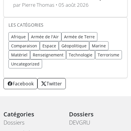
moderniser la formation militaire
par Pierre Thomas • 05 août 2026
LES CATÉGORIES
Afrique
Armée de l'Air
Armée de Terre
Comparaison
Espace
Géopolitique
Marine
Matériel
Renseignement
Technologie
Terrorisme
Uncategorized
Facebook
Twitter
Catégories
Dossiers
Dossiers
DEVGRU