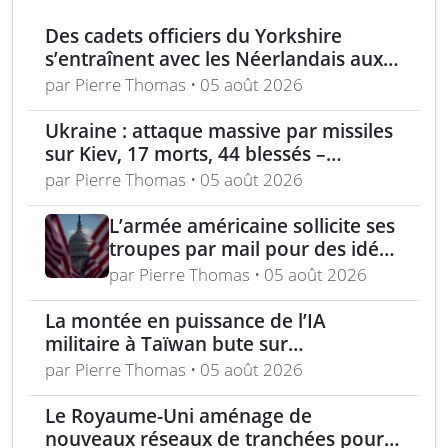
Des cadets officiers du Yorkshire
s’entraînent avec les Néerlandais aux
Pays-Bas
par Pierre Thomas • 05 août 2026
Ukraine : attaque massive par missiles
sur Kiev, 17 morts, 44 blessés –
incendie au centre logistique
par Pierre Thomas • 05 août 2026
Wildberries près de Moscou
L’armée américaine sollicite ses
troupes par mail pour des idées
afin de « faire pression et punir
par Pierre Thomas • 05 août 2026
» l’Iran
La montée en puissance de l’IA
militaire à Taïwan bute sur
d’importants défis d’intégration
par Pierre Thomas • 05 août 2026
Le Royaume-Uni aménage de
nouveaux réseaux de tranchées pour