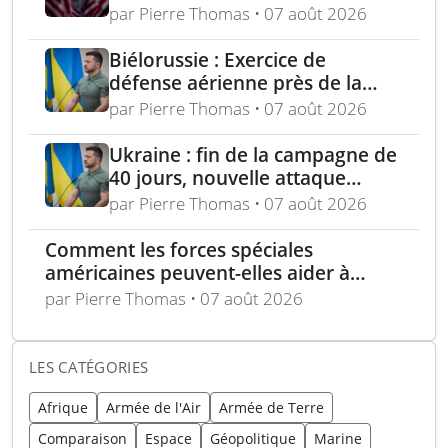
pour dissuader les conflits
par Pierre Thomas • 07 août 2026
régionaux
Biélorussie : Exercice de
défense aérienne près de la
frontière ukrainienne dans un
par Pierre Thomas • 07 août 2026
contexte tendu
Ukraine : fin de la campagne de
40 jours, nouvelle attaque
contre Wildberries et
par Pierre Thomas • 07 août 2026
élimination d’un général russe à
Moscou
Comment les forces spéciales
américaines peuvent-elles aider à
repousser la Chine à Taïwan ?
par Pierre Thomas • 07 août 2026
LES CATÉGORIES
Afrique
Armée de l'Air
Armée de Terre
Comparaison
Espace
Géopolitique
Marine