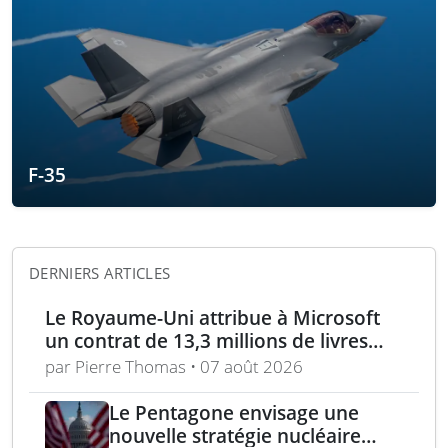
F-35
DERNIERS ARTICLES
Le Royaume-Uni attribue à Microsoft
un contrat de 13,3 millions de livres
pour l’analyse des menaces
par Pierre Thomas • 07 août 2026
Le Pentagone envisage une
nouvelle stratégie nucléaire