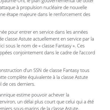
 Royaume-Uni, le plan gouvernemental de doter
attaque à propulsion nucléaire de nouvelle
une étape majeure dans le renforcement des
mée pour entrer en service dans les années
 classe Astute actuellement en service par la
ci sous le nom de « classe Fantasy ». Ces
ppées conjointement dans le cadre de l’accord
onstruction d’un SSN de classe Fantasy tous
lotte complète équivalente à la classe Astute
ul de ces derniers.
tannique estime pouvoir achever la
viron, un délai plus court que celui qui a été
emiers sous-marins de la classe Astute.