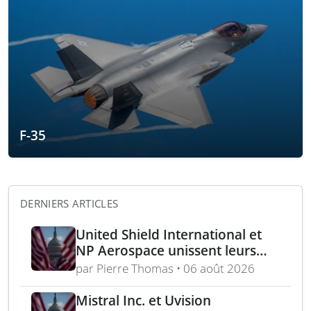
F-35
DERNIERS ARTICLES
United Shield International et
NP Aerospace unissent leurs
forces pour renforcer le soutien
par Pierre Thomas • 06 août 2026
aux équipes américaines de
déminage
Mistral Inc. et Uvision