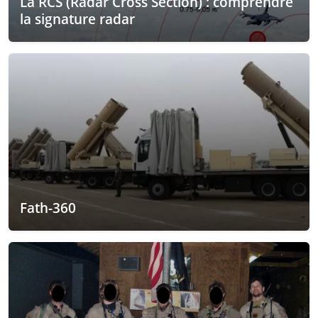
La RCS (Radar Cross Section) : comprendre
la signature radar
Fath-360