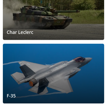
Char Leclerc
F-35