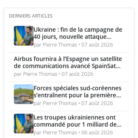
DERNIERS ARTICLES
Ukraine : fin de la campagne de
40 jours, nouvelle attaque
contre Wildberries et
par Pierre Thomas • 07 août 2026
élimination d’un général russe à
Moscou
Airbus fournira à l’Espagne un satellite
de communications avancé SpainSat
NG-III
par Pierre Thomas • 07 août 2026
Forces spéciales sud-coréennes
s’entraînent pour la première
fois avec les Royal Marines au
par Pierre Thomas • 07 août 2026
Royaume-Uni
Les troupes ukrainiennes ont
commandé pour 1 milliard de
dollars lors de la première
par Pierre Thomas • 06 août 2026