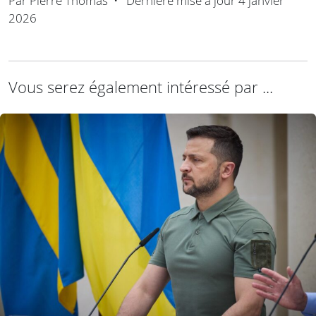
Par
Pierre Thomas
•
Dernière mise à jour
4 janvier
2026
Vous serez également intéressé par ...