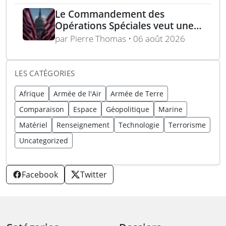
année du marché Brave1
Le Commandement des
Opérations Spéciales veut une
mitrailleuse 5,56 mm de 4,5 kg
par Pierre Thomas • 06 août 2026
LES CATÉGORIES
Afrique
Armée de l'Air
Armée de Terre
Comparaison
Espace
Géopolitique
Marine
Matériel
Renseignement
Technologie
Terrorisme
Uncategorized
Facebook
Twitter