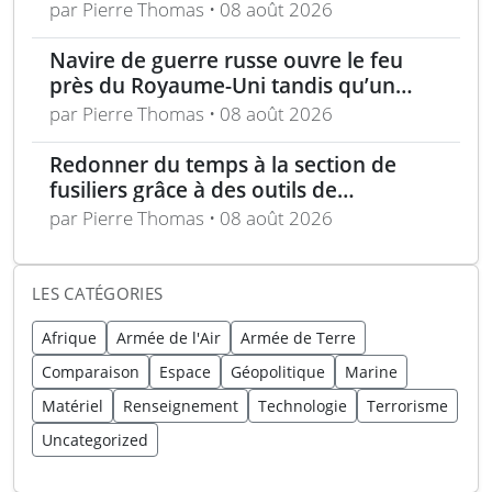
lancé
par Pierre Thomas • 08 août 2026
Navire de guerre russe ouvre le feu
près du Royaume-Uni tandis qu’un
bateau britannique se rapproche
par Pierre Thomas • 08 août 2026
Redonner du temps à la section de
fusiliers grâce à des outils de
planification optimisés
par Pierre Thomas • 08 août 2026
LES CATÉGORIES
Afrique
Armée de l'Air
Armée de Terre
Comparaison
Espace
Géopolitique
Marine
Matériel
Renseignement
Technologie
Terrorisme
Uncategorized