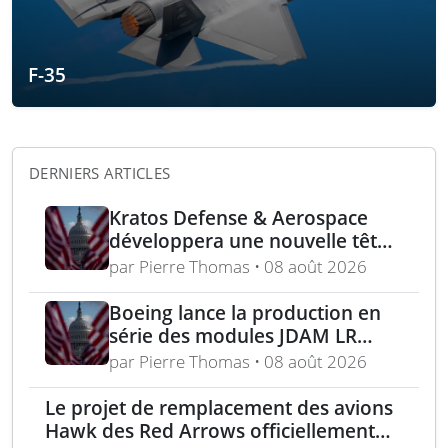
F-35
DERNIERS ARTICLES
Kratos Defense & Aerospace
développera une nouvelle tête
chercheuse pour les missiles
par Pierre Thomas • 08 août 2026
FGM-148 Javelin
Boeing lance la production en
série des modules JDAM LR
pour frappes de précision
par Pierre Thomas • 08 août 2026
longue portée
Le projet de remplacement des avions
Hawk des Red Arrows officiellement