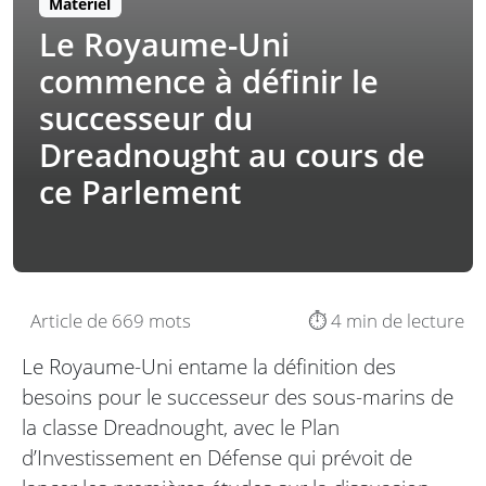
Matériel
Le Royaume-Uni
commence à définir le
successeur du
Dreadnought au cours de
ce Parlement
Article de 669 mots
⏱️ 4 min de lecture
Le Royaume-Uni entame la définition des
besoins pour le successeur des sous-marins de
la classe Dreadnought, avec le Plan
d’Investissement en Défense qui prévoit de