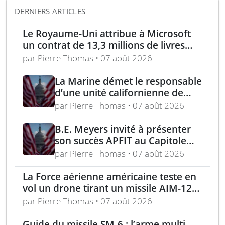
DERNIERS ARTICLES
Le Royaume-Uni attribue à Microsoft
un contrat de 13,3 millions de livres
pour l’analyse des menaces
par Pierre Thomas • 07 août 2026
La Marine démet le responsable
d’une unité californienne de
formation médicale
par Pierre Thomas • 07 août 2026
B.E. Meyers invité à présenter
son succès APFIT au Capitole
devant le Congrès et le
par Pierre Thomas • 07 août 2026
Pentagone
La Force aérienne américaine teste en
vol un drone tirant un missile AIM-120
en conditions réelles
par Pierre Thomas • 07 août 2026
Guide du missile SM-6 : l’arme multi-