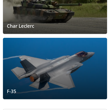
Char Leclerc
F-35