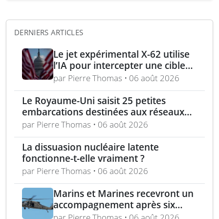
DERNIERS ARTICLES
Le jet expérimental X-62 utilise
l’IA pour intercepter une cible
aérienne en conditions réelles
par Pierre Thomas • 06 août 2026
Le Royaume-Uni saisit 25 petites
embarcations destinées aux réseaux
de passeurs pour la Manche
par Pierre Thomas • 06 août 2026
La dissuasion nucléaire latente
fonctionne-t-elle vraiment ?
par Pierre Thomas • 06 août 2026
Marins et Marines recevront un
accompagnement après six
mois d’exemptions médicales
par Pierre Thomas • 06 août 2026