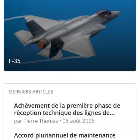
F-35
DERNIERS ARTICLES
Achèvement de la première phase de
réception technique des lignes de
production d’armement gros calibre
par Pierre Thomas • 06 août 2026
Accord pluriannuel de maintenance