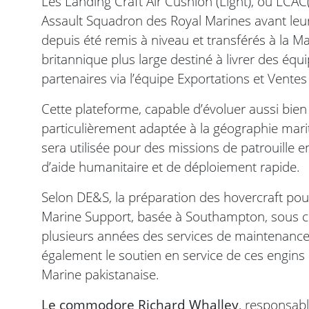
Les Landing Craft Air Cushion (Light), ou LCAC(
Assault Squadron des Royal Marines avant leur
depuis été remis à niveau et transférés à la Ma
britannique plus large destiné à livrer des éq
partenaires via l’équipe Exportations et Vente
Cette plateforme, capable d’évoluer aussi bien 
particulièrement adaptée à la géographie marit
sera utilisée pour des missions de patrouille
d’aide humanitaire et de déploiement rapide.
Selon DE&S, la préparation des hovercraft pour
Marine Support, basée à Southampton, sous con
plusieurs années des services de maintenance
également le soutien en service de ces engins 
Marine pakistanaise.
Le commodore Richard Whalley
, responsab