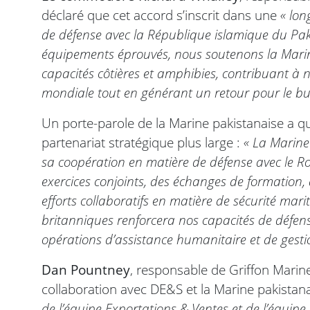
déclaré que cet accord s’inscrit dans une
« lon
de défense avec la République islamique du Pak
équipements éprouvés, nous soutenons la Marin
capacités côtières et amphibies, contribuant à 
mondiale tout en générant un retour pour le bu
Un porte-parole de la Marine pakistanaise a qu
partenariat stratégique plus large :
« La Marine
sa coopération en matière de défense avec le R
exercices conjoints, des échanges de formation, 
efforts collaboratifs en matière de sécurité mari
britanniques renforcera nos capacités de défense
opérations d’assistance humanitaire et de gest
Dan Pountney
, responsable de Griffon Marine
collaboration avec DE&S et la Marine pakistana
de l’équipe Exportations & Ventes et de l’équip