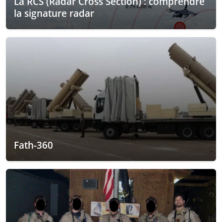
La RCS (Radar Cross Section) : comprendre
la signature radar
Fath-360