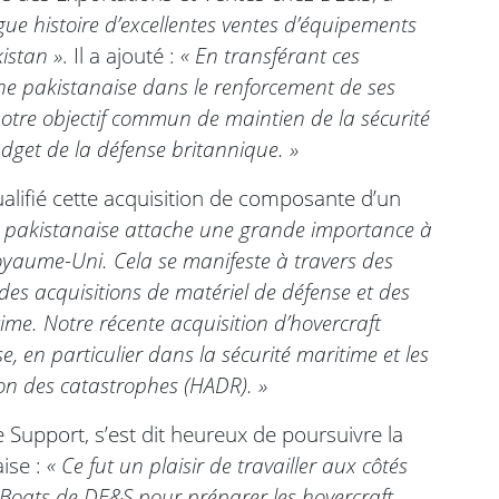
gue histoire d’excellentes ventes d’équipements
istan »
. Il a ajouté :
« En transférant ces
e pakistanaise dans le renforcement de ses
notre objectif commun de maintien de la sécurité
dget de la défense britannique. »
alifié cette acquisition de composante d’un
 pakistanaise attache une grande importance à
oyaume-Uni. Cela se manifeste à travers des
des acquisitions de matériel de défense et des
time. Notre récente acquisition d’hovercraft
, en particulier dans la sécurité maritime et les
ion des catastrophes (HADR). »
 Support, s’est dit heureux de poursuivre la
ise :
« Ce fut un plaisir de travailler aux côtés
e Boats de DE&S pour préparer les hovercraft